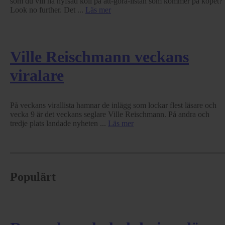
som du vill ha hyfsad koll på att-göra-listan som kommer på köpet?
Look no further. Det ...
Läs mer
Ville Reischmann veckans
viralare
På veckans virallista hamnar de inlägg som lockar flest läsare och
vecka 9 är det veckans seglare Ville Reischmann. På andra och
tredje plats landade nyheten ...
Läs mer
Populärt