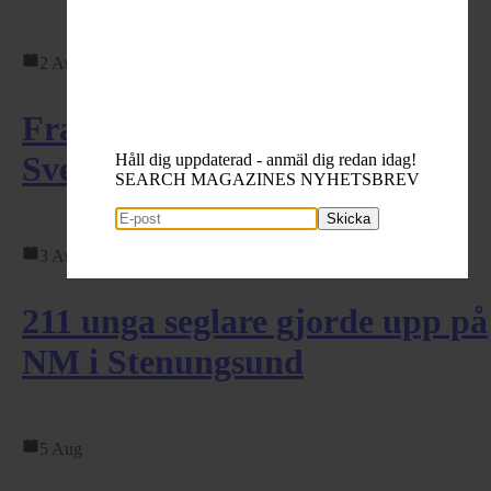
2 Aug
Framgångar på hemmaplan:
Svensk dominans i ILCA ...
Håll dig uppdaterad - anmäl dig redan idag!
SEARCH MAGAZINES NYHETSBREV
Skicka
3 Aug
211 unga seglare gjorde upp på
NM i Stenungsund
5 Aug