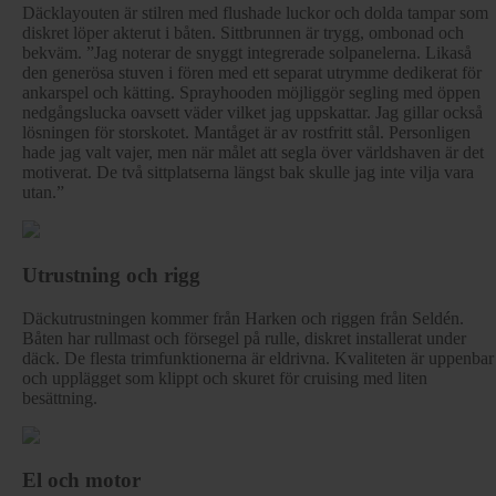
Däcklayouten är stilren med flushade luckor och dolda tampar som
diskret löper akterut i båten. Sittbrunnen är trygg, ombonad och
bekväm. ”Jag noterar de snyggt integrerade solpanelerna. Likaså
den generösa stuven i fören med ett separat utrymme dedikerat för
ankarspel och kätting. Sprayhooden möjliggör segling med öppen
nedgångslucka oavsett väder vilket jag uppskattar. Jag gillar också
lösningen för storskotet. Mantåget är av rostfritt stål. Personligen
hade jag valt vajer, men när målet att segla över världshaven är det
motiverat. De två sittplatserna längst bak skulle jag inte vilja vara
utan.”
Utrustning och rigg
Däckutrustningen kommer från Harken och riggen från Seldén.
Båten har rullmast och försegel på rulle, diskret installerat under
däck. De flesta trimfunktionerna är eldrivna. Kvaliteten är uppenbar
och upplägget som klippt och skuret för cruising med liten
besättning.
El och motor