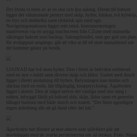
Det första vi möts av är en stor och ljus salong. Direkt till babord
ligger det välutrustade pentryt med skåp, hyllor, bänkar, två kylskåp
en frys och dubbelho samt elektrisk spis med ugn.
Navigeringsstationen ligger mitt emot. Instrumenteringen
manövreras via en snygg touchscreen från CZone med manuella
säkringar bakom som backup. Salongsbordet, som ger gott om plats
för avslappnat umgänge, går att vika ut till ett stort matsalsbord när
det kommer gäster på besök.
LIAJNAD har två stora hytter. Den i fören är bekvämt möblerad
med en stor v-bädd samt diverse skåp och lådor. Toalett med dusch
ligger i direkt anslutning till hytten. Belysningen kan tändas och
släckas med en enda, lätt tillgänglig, knapptryckning. Ägarhytten
ligger i aktern. Den är något utöver det vanliga med stor säng i
mitten, inbyggd fåtölj på babord sida, skåp, lådor samt ett generöst
tilltaget badrum med både dusch och toalett. ”Det finns egentligen
ingen anledning alls att gå iland efter det här.”
Ägarhytten har fönster ut mot aktern som självklart går att
mörkläggas med de svarta persiennerna om så önskas. Foto: Naja