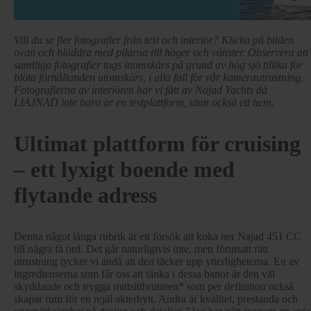
Vill du se fler fotografier från test och interiör? Klicka på bilden
ovan och bläddra med pilarna till höger och vänster. Observera att
samtliga fotografier togs inomskärs på grund av hög sjö tillika för
blöta förhållanden utomskärs, i alla fall för vår kamerautrustning.
Fotografierna av interiören har vi fått av Najad Yachts då
LIAJNAD inte bara är en testplattform, utan också ett hem.
Ultimat plattform för cruising
– ett lyxigt boende med
flytande adress
Denna något långa rubrik är ett försök att koka ner Najad 451 CC
till några få ord. Det går naturligtvis inte, men förutsatt rätt
utrustning tycker vi ändå att den täcker upp ytterligheterna. En av
ingredienserna som får oss att tänka i dessa banor är den väl
skyddande och trygga mittsittbrunnen* som per definition också
skapar rum för en rejäl akterhytt. Andra är kvalitet, prestanda och