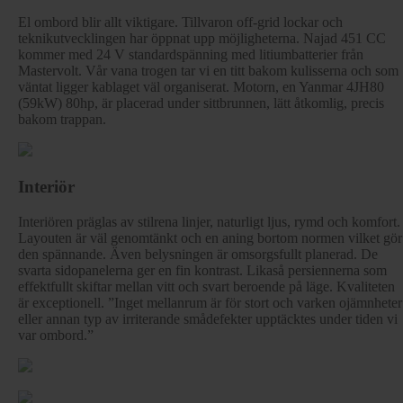
El ombord blir allt viktigare. Tillvaron off-grid lockar och
teknikutvecklingen har öppnat upp möjligheterna. Najad 451 CC
kommer med 24 V standardspänning med litiumbatterier från
Mastervolt. Vår vana trogen tar vi en titt bakom kulisserna och som
väntat ligger kablaget väl organiserat. Motorn, en Yanmar 4JH80
(59kW) 80hp, är placerad under sittbrunnen, lätt åtkomlig, precis
bakom trappan.
Interiör
Interiören präglas av stilrena linjer, naturligt ljus, rymd och komfort.
Layouten är väl genomtänkt och en aning bortom normen vilket gör
den spännande. Även belysningen är omsorgsfullt planerad. De
svarta sidopanelerna ger en fin kontrast. Likaså persiennerna som
effektfullt skiftar mellan vitt och svart beroende på läge. Kvaliteten
är exceptionell. ”Inget mellanrum är för stort och varken ojämnheter
eller annan typ av irriterande smådefekter upptäcktes under tiden vi
var ombord.”