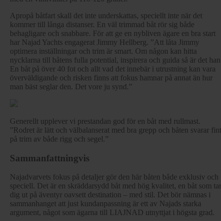
Apropå båtfart skall det inte underskattas, speciellt inte när det
kommer till långa distanser. En väl trimmad båt rör sig både
behagligare och snabbare. För att ge en nybliven ägare en bra start
har Najad Yachts engagerat Jimmy Hellberg. ”Att låta Jimmy
optimera inställningar och trim är smart. Om någon kan hitta
nycklarna till båtens fulla potential, inspirera och guida så är det han
En båt på över 40 fot och allt vad det innebär i utrustning kan vara
överväldigande och risken finns att fokus hamnar på annat än hur
man bäst seglar den. Det vore ju synd.”
Generellt upplever vi prestandan god för en båt med rullmast.
”Rodret är lätt och välbalanserat med bra grepp och båten svarar fin
på trim av både rigg och segel.”
Sammanfattningvis
Najadvarvets fokus på detaljer gör den här båten både exklusiv och
speciell. Det är en skräddarsydd båt med hög kvalitet, en båt som ta
dig ut på äventyr oavsett destination – med stil. Det bör nämnas i
sammanhanget att just kundanpassning är ett av Najads starka
argument, något som ägarna till LIAJNAD utnyttjat i högsta grad.