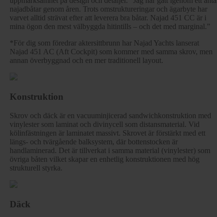
uppmärksamhet på design och detaljer. ”Jag har gått igenom ett anta
najadbåtar genom åren. Trots omstruktureringar och ägarbyte har
varvet alltid strävat efter att leverera bra båtar. Najad 451 CC är i
mina ögon den mest välbyggda hitintills – och det med marginal.”
*För dig som föredrar aktersittbrunn har Najad Yachts lanserat
Najad 451 AC (Aft Cockpit) som kommer med samma skrov, men
annan överbyggnad och en mer traditionell layout.
Konstruktion
Skrov och däck är en vacuuminjicerad sandwichkonstruktion med
vinylester som laminat och divinycell som distansmaterial. Vid
kölinfästningen är laminatet massivt. Skrovet är förstärkt med ett
längs- och tvärgående balksystem, där bottenstocken är
handlaminerad. Det är tillverkat i samma material (vinylester) som
övriga båten vilket skapar en enhetlig konstruktionen med hög
strukturell styrka.
Däck