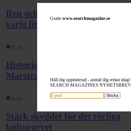
Ren och avskalad design där
Gratis
www.searchmagazine.se
varje linje har ett ...
21 Jul
Historiska tolvor samlas i
Marstrand för VM – ...
Håll dig uppdaterad - anmäl dig redan idag!
SEARCH MAGAZINES NYHETSBRE
Skicka
16 Jul
Stärk skyddet för det rörliga
kulturarvet