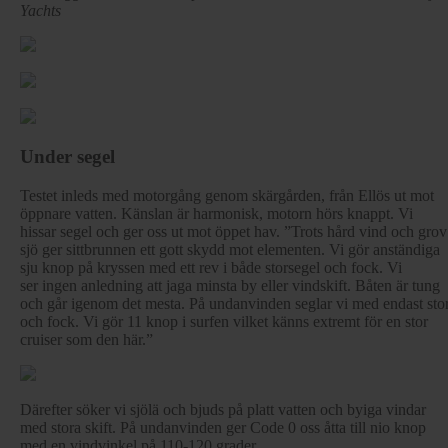
Yachts
Under segel
Testet inleds med motorgång genom skärgården, från Ellös ut mot
öppnare vatten. Känslan är harmonisk, motorn hörs knappt. Vi
hissar segel och ger oss ut mot öppet hav. ”Trots hård vind och grov
sjö ger sittbrunnen ett gott skydd mot elementen. Vi gör anständiga
sju knop på kryssen med ett rev i både storsegel och fock. Vi
ser ingen anledning att jaga minsta by eller vindskift. Båten är tung
och går igenom det mesta. På undanvinden seglar vi med endast sto
och fock. Vi gör 11 knop i surfen vilket känns extremt för en stor
cruiser som den här.”
Därefter söker vi sjölä och bjuds på platt vatten och byiga vindar
med stora skift. På undanvinden ger Code 0 oss åtta till nio knop
med en vindvinkel på 110-120 grader.