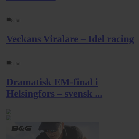
8 Jul
Veckans Viralare – Idel racing
5 Jul
Dramatisk EM-final i
Helsingfors – svensk ...