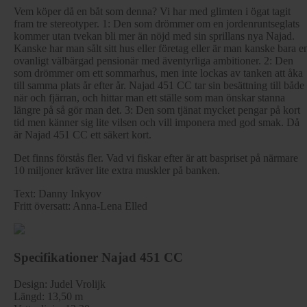
Vem köper då en båt som denna? Vi har med glimten i ögat tagit
fram tre stereotyper. 1: Den som drömmer om en jordenruntseglats
kommer utan tvekan bli mer än nöjd med sin sprillans nya Najad.
Kanske har man sålt sitt hus eller företag eller är man kanske bara e
ovanligt välbärgad pensionär med äventyrliga ambitioner. 2: Den
som drömmer om ett sommarhus, men inte lockas av tanken att åka
till samma plats år efter år. Najad 451 CC tar sin besättning till både
när och fjärran, och hittar man ett ställe som man önskar stanna
längre på så gör man det. 3: Den som tjänat mycket pengar på kort
tid men känner sig lite vilsen och vill imponera med god smak. Då
är Najad 451 CC ett säkert kort.
Det finns förstås fler. Vad vi fiskar efter är att baspriset på närmare
10 miljoner kräver lite extra muskler på banken.
Text: Danny Inkyov
Fritt översatt: Anna-Lena Elled
Specifikationer Najad 451 CC
Design: Judel Vrolijk
Längd: 13,50 m