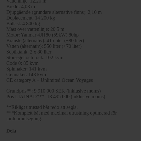
Vattenlinje: 12,20 m
Bredd: 4,03 m
Djupgående (grundare alternative finns): 2,10 m
Deplacement: 14 200 kg
Ballast: 4 800 kg
Mast över vattenlinje: 20,5 m
Motor: Yanmar 4JH80 (59kW) 80hp
Bränsle (alternativ): 415 liter (+80 liter)
Vatten (alternativ): 550 liter (+70 liter)
Septiktank: 2 x 80 liter
Storsegel och fock: 102 kvm
Code 0: 85 kvm
Spinnaker: 141 kvm
Gennaker: 143 kvm
CE category A – Unlimited Ocean Voyages
Grundpris**: 9 910 000 SEK (inklusive moms)
Pris LIAJNAD***: 13 495 000 (inklusive moms)
**Rikligt utrustad båt redo att segla.
***Komplett båt med maximal utrustning optimerad för
jordenruntsegling.
Dela