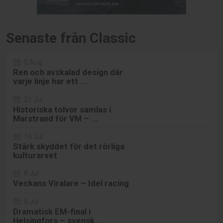
Senaste från Classic
5 Aug
Ren och avskalad design där
varje linje har ett ...
21 Jul
Historiska tolvor samlas i
Marstrand för VM – ...
16 Jul
Stärk skyddet för det rörliga
kulturarvet
8 Jul
Veckans Viralare – Idel racing
5 Jul
Dramatisk EM-final i
Helsingfors – svensk ...