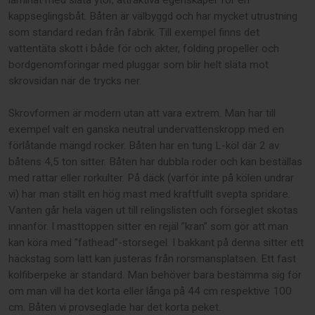
kappseglingsbåt. Båten är välbyggd och har mycket utrustning
som standard redan från fabrik. Till exempel finns det
vattentäta skott i både för och akter, folding propeller och
bordgenomföringar med pluggar som blir helt släta mot
skrovsidan när de trycks ner.
Skrovformen är modern utan att vara extrem. Man har till
exempel valt en ganska neutral undervattenskropp med en
förlåtande mängd rocker. Båten har en tung L-köl där 2 av
båtens 4,5 ton sitter. Båten har dubbla roder och kan beställas
med rattar eller rorkulter. På däck (varför inte på kölen undrar
vi) har man ställt en hög mast med kraftfullt svepta spridare.
Vanten går hela vägen ut till relingslisten och förseglet skotas
innanför. I masttoppen sitter en rejäl ”kran” som gör att man
kan köra med ”fathead”-storsegel. I bakkant på denna sitter ett
häckstag som lätt kan justeras från rorsmansplatsen. Ett fast
kolfiberpeke är standard. Man behöver bara bestämma sig för
om man vill ha det korta eller långa på 44 cm respektive 100
cm. Båten vi provseglade har det korta peket.