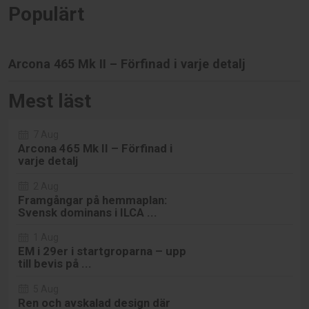
Populärt
Arcona 465 Mk II – Förfinad i varje detalj
Mest läst
7 Aug
Arcona 465 Mk II – Förfinad i
varje detalj
2 Aug
Framgångar på hemmaplan:
Svensk dominans i ILCA ...
1 Aug
EM i 29er i startgroparna – upp
till bevis på ...
5 Aug
Ren och avskalad design där