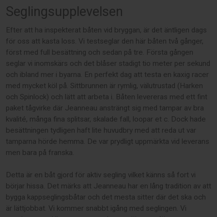
Seglingsupplevelsen
Efter att ha inspekterat båten vid bryggan, är det äntligen dags
för oss att kasta loss. Vi testseglar den här båten två gånger,
först med full besättning och sedan på tre. Första gången
seglar vi inomskärs och det blåser stadigt tio meter per sekund
och ibland mer i byarna. En perfekt dag att testa en kaxig racer
med mycket köl på. Sittbrunnen är rymlig, välutrustad (Harken
och Spinlock) och lätt att arbeta i. Båten levereras med ett fint
paket tågvirke där Jeanneau ansträngt sig med tampar av bra
kvalité, många fina splitsar, skalade fall, loopar et c. Dock hade
besättningen tydligen haft lite huvudbry med att reda ut var
tamparna hörde hemma. De var prydligt uppmärkta vid leverans
men bara på franska.
Detta är en båt gjord för aktiv segling vilket känns så fort vi
börjar hissa. Det märks att Jeanneau har en lång tradition av att
bygga kappseglingsbåtar och det mesta sitter där det ska och
är lättjobbat. Vi kommer snabbt igång med seglingen. Vi