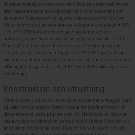
shorthandedseglare men man har också ett uttalat mål att den
skall vara intressant att kappsegla för en hel besättning och
dessutom fungera som en sportig nöjesseglare för familjen.
Båten kommer att ge sina franska kollegor Archambault A35R
och JPK1080 konkurrens om uppmärksamheten och
potentiella ägare sneglar säkert även på amerikanska J/111.
Priset på en fabriksny båt påverkas av vilka utrustningsval
beställaren gör. Grundpriset ligger på 128 000 Euro (fritt varv
plus moms). Båten som vi testade, seglingsklar med segel och
all kringutrustning kostar cirka 1 825 000 SEK (inklusive moms
fritt Sverige).
Konstruktion och utrustning
Båtens skrov, däck och alla större komponenter är byggda med
så kallad infusionteknik. Detta innebär att glasfibermatta och
distansmaterial sätts på plats utan lim. Hela modulen slås i en
vacuumpåse och limmet injiceras direkt in i påsen först när allt
är på plats. Med denna metod bygger man ett starkt och lätt
laminat med släta ytor, attraktiva egenskaper för en