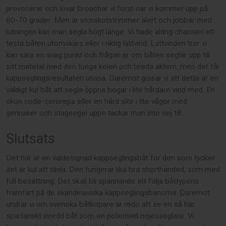
provocerar och lovar broachar vi först när vi kommer upp på
60-70 grader. Men är storskotstrimmer alert och jobbar med
lutningen kan man segla högt länge. Vi hade aldrig chansen att
testa båten utomskärs eller i riktig lättvind. Lättvinden tror vi
kan vara en svag punkt och frågan är om båten seglar upp till
sitt mätetal med den tunga kölen och breda aktern, men det får
kappseglingsresultaten utvisa. Däremot gissar vi att detta är en
väldigt kul båt att segla öppna bogar i lite hårdare vind med. En
skön code-zerorepa eller en hård slör i lite vågor med
gennaker och stagsegel uppe tackar man inte nej till.
Slutsats
Det här är en väldesignad kappseglingsbåt för den som tycker
det är kul att tävla. Den fungerar lika bra shorthanded, som med
full besättning. Det skall bli spännande att följa båttypens
framfart på de skandinaviska kappseglingsbanorna. Däremot
undrar vi om svenska båtköpare är redo att se en så här
spartanskt inredd båt som en potentiell nöjesseglare. Vi