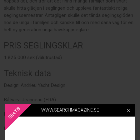
hoppas det, och tror att det finns många familjer som snart
skulle hitta glädjen i seglingen och uppleva fantastiskt roliga
seglingssemestrar. Antagligen skulle det tända seglingsglöden
hos de unga i familjen och kanske till och med dana väg för en
helt ny generation unga havskappseglare.
PRIS SEGLINGSKLAR
1 825 000 sek (välutrustad)
Teknisk data
Design: Andrieu Yacht Design
Båtvarv: Jeanneau (FRA)
GRATIS
WWW.SEARCHMAGAZINE.SE
Längd: 11.25 m
Bredd: 3.55 m