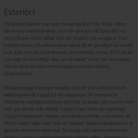
Exteriört
På utsidan känner man igen designspråket från 3200. Båten
har en bred kraftfull akter som för tankarna till Open 60 och
Volvo Ocean Race-båtar. Det ser snabbt och snyggt ut. Den
lodrätta fören och peket bidrar också till att ge båten en snabb
look. Den största förändringen i skrovdesign sedan 3200 är att
man lagt till ett kraftigt slag, en så kallad ”chine” på skrovsidan.
Den är tänkt att bidra med stabilitet och öka båtens
slörprestanda.
Många snygga lösningar skvallrar om att vi är ombord på en
väldesignad båt byggd för att kappsegla, till exempel de
förstärkta mantågsstöttorna som har en undre del med tre ben
som gör att de står stadigt. Längre fram sitter det nylonhjul,
snyggt integrerade i toppen av mantågsstöttan, som bidrar till
att förseglet rullar över utan att skadas. Själva mantågswiren är
gjord av dyneema med skal. En snygg och säkerhetshöjande
detalj är att man valt ett skal med inflätad reflex. Framme på