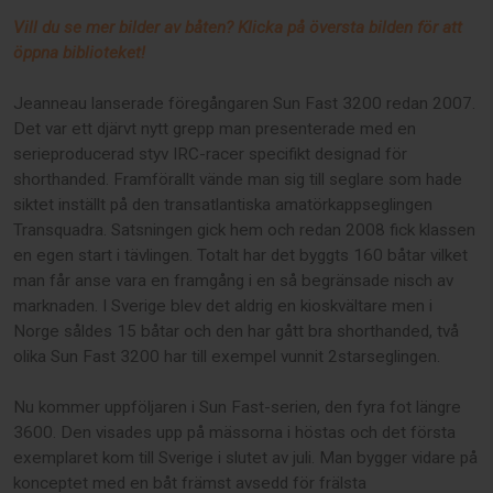
Vill du se mer bilder av båten? Klicka på översta bilden för att
öppna biblioteket!
Jeanneau lanserade föregångaren Sun Fast 3200 redan 2007.
Det var ett djärvt nytt grepp man presenterade med en
serieproducerad styv IRC-racer specifikt designad för
shorthanded. Framförallt vände man sig till seglare som hade
siktet inställt på den transatlantiska amatörkappseglingen
Transquadra. Satsningen gick hem och redan 2008 fick klassen
en egen start i tävlingen. Totalt har det byggts 160 båtar vilket
man får anse vara en framgång i en så begränsade nisch av
marknaden. I Sverige blev det aldrig en kioskvältare men i
Norge såldes 15 båtar och den har gått bra shorthanded, två
olika Sun Fast 3200 har till exempel vunnit 2starseglingen.
Nu kommer uppföljaren i Sun Fast-serien, den fyra fot längre
3600. Den visades upp på mässorna i höstas och det första
exemplaret kom till Sverige i slutet av juli. Man bygger vidare på
konceptet med en båt främst avsedd för frälsta