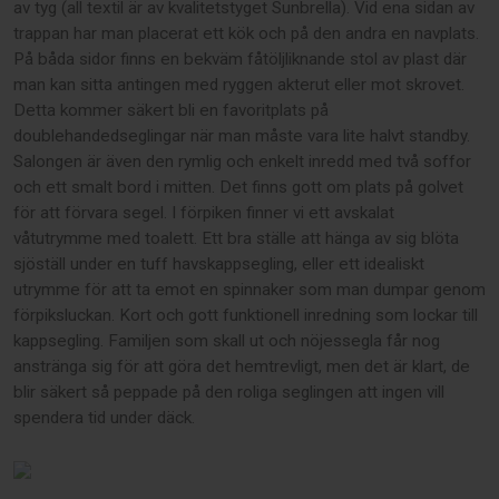
av tyg (all textil är av kvalitetstyget Sunbrella). Vid ena sidan av
trappan har man placerat ett kök och på den andra en navplats.
På båda sidor finns en bekväm fåtöljliknande stol av plast där
man kan sitta antingen med ryggen akterut eller mot skrovet.
Detta kommer säkert bli en favoritplats på
doublehandedseglingar när man måste vara lite halvt standby.
Salongen är även den rymlig och enkelt inredd med två soffor
och ett smalt bord i mitten. Det finns gott om plats på golvet
för att förvara segel. I förpiken finner vi ett avskalat
våtutrymme med toalett. Ett bra ställe att hänga av sig blöta
sjöställ under en tuff havskappsegling, eller ett idealiskt
utrymme för att ta emot en spinnaker som man dumpar genom
förpiksluckan. Kort och gott funktionell inredning som lockar till
kappsegling. Familjen som skall ut och nöjessegla får nog
anstränga sig för att göra det hemtrevligt, men det är klart, de
blir säkert så peppade på den roliga seglingen att ingen vill
spendera tid under däck.