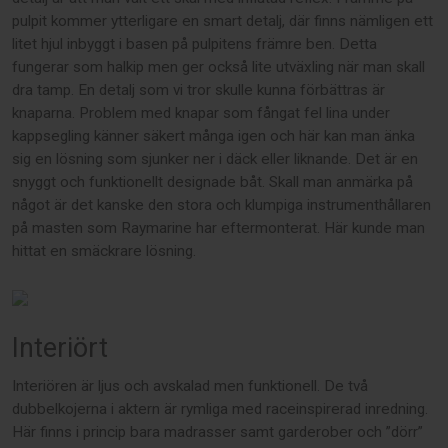
pulpit kommer ytterligare en smart detalj, där finns nämligen ett
litet hjul inbyggt i basen på pulpitens främre ben. Detta
fungerar som halkip men ger också lite utväxling när man skall
dra tamp. En detalj som vi tror skulle kunna förbättras är
knaparna. Problem med knapar som fångat fel lina under
kappsegling känner säkert många igen och här kan man änka
sig en lösning som sjunker ner i däck eller liknande. Det är en
snyggt och funktionellt designade båt. Skall man anmärka på
något är det kanske den stora och klumpiga instrumenthållaren
på masten som Raymarine har eftermonterat. Här kunde man
hittat en smäckrare lösning.
Interiört
Interiören är ljus och avskalad men funktionell. De två
dubbelkojerna i aktern är rymliga med raceinspirerad inredning.
Här finns i princip bara madrasser samt garderober och ”dörr”