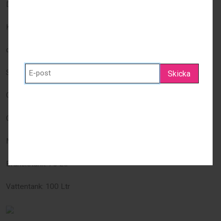
Djupgående: 2.13 m
Håll dig uppdaterad - anmäl dig redan
idag!
Kölvikt standard: 2153 kg 44%
SEARCH MAGAZINES
NYHETSBREV
deplacement: 4700 kg
Storsegel: 38.8 m²
Skicka
Genoa 106%: 32.35 m²
GENNAKER: 113.23 m²
Motor diesel: 15 kW
Bränsletank: 75 Ltr
Vattentank: 100 Ltr