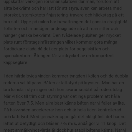
uppskattar verkligen rorsmansplatsen där man, förutom att
sitta bekvämt och har lätt för att styra, även kan arbeta med
storskot, storskotets finjustering, travare och häckstag på ett
bra sätt. Uppe på railen har besättningen det ganska drägligt då
fotlisten och mantågen är designade så att man sitter och
hänger ganska bekvämt. Den tvådelade pulpiten ger mycket
plats runt förstagsinfästningen vilket kommer göra många
fördäckare glada då det ger plats för segelskiften och
spinnakerbom. Återigen får vi intrycket av en kompetent
kappseglare.
I den hårda byiga vinden kommer tyngden i kölen och de dubbla
roderna väl till pass. Båten är lättstyrd på kryssen. Man har en
bra känsla i styrningen och hon svarar snabbt på roderutslag.
När vi fick till trim och styrning var det inga problem att hålla
farten över 7,5. Men allra bäst känns båten när vi faller av lite.
På halvvinden accelererar hon och är hela tiden kontrollerad
och lättstyrd. Med gennaker uppe går det riktigt fint, det har nu
lättat ut betydligt och blåser 7-8 m/s, ändå gör vi 11 knop. Det
mest anmärkningsvärda är dock hur stabil båtens känns. När vi