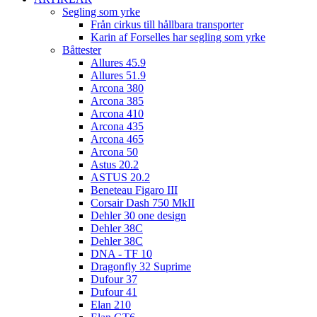
Segling som yrke
Från cirkus till hållbara transporter
Karin af Forselles har segling som yrke
Båttester
Allures 45.9
Allures 51.9
Arcona 380
Arcona 385
Arcona 410
Arcona 435
Arcona 465
Arcona 50
Astus 20.2
ASTUS 20.2
Beneteau Figaro III
Corsair Dash 750 MkII
Dehler 30 one design
Dehler 38C
Dehler 38C
DNA - TF 10
Dragonfly 32 Suprime
Dufour 37
Dufour 41
Elan 210