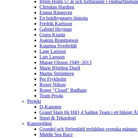
Björn Holm 57 år och fortfarande i vindsurfingtop
Christian Harding
Emma Ringqvist
En brädbyggares historia
Fredrik Karlsson
Gabriel Heyman
Gurra Krantz
Joakim Brantingson
Katarina Svedjefält
Lage Larsson
Lars Larsson
Mange Olsson 1949−2013
Marie Björling Duell
Martin Strömberg
Per Frykholm
Roger Nilson
Roger "Cloud" Badham
Team Pro4u
Projekt
D-Kanoten
Grand Slam för HiQ 4 Sailing Team i ett blåsigt 
Sport & Teknologi
Kappsegling
Grundel och Strömdahl trefaldiga svenska mästare
Middle Sea Race