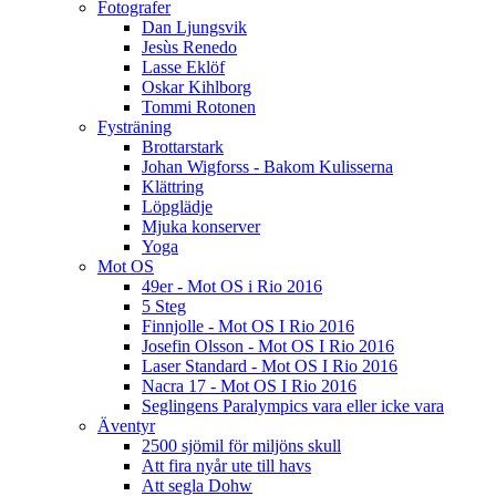
Fotografer
Dan Ljungsvik
Jesùs Renedo
Lasse Eklöf
Oskar Kihlborg
Tommi Rotonen
Fysträning
Brottarstark
Johan Wigforss - Bakom Kulisserna
Klättring
Löpglädje
Mjuka konserver
Yoga
Mot OS
49er - Mot OS i Rio 2016
5 Steg
Finnjolle - Mot OS I Rio 2016
Josefin Olsson - Mot OS I Rio 2016
Laser Standard - Mot OS I Rio 2016
Nacra 17 - Mot OS I Rio 2016
Seglingens Paralympics vara eller icke vara
Äventyr
2500 sjömil för miljöns skull
Att fira nyår ute till havs
Att segla Dohw