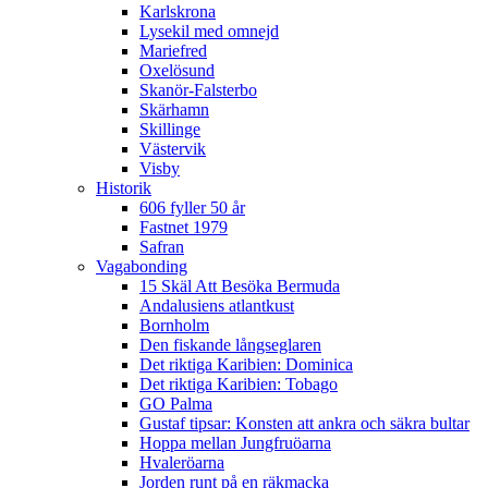
Karlskrona
Lysekil med omnejd
Mariefred
Oxelösund
Skanör-Falsterbo
Skärhamn
Skillinge
Västervik
Visby
Historik
606 fyller 50 år
Fastnet 1979
Safran
Vagabonding
15 Skäl Att Besöka Bermuda
Andalusiens atlantkust
Bornholm
Den fiskande långseglaren
Det riktiga Karibien: Dominica
Det riktiga Karibien: Tobago
GO Palma
Gustaf tipsar: Konsten att ankra och säkra bultar
Hoppa mellan Jungfruöarna
Hvaleröarna
Jorden runt på en räkmacka