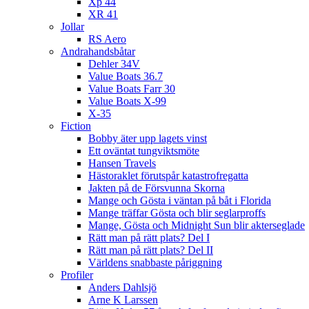
Xp 44
XR 41
Jollar
RS Aero
Andrahandsbåtar
Dehler 34V
Value Boats 36.7
Value Boats Farr 30
Value Boats X-99
X-35
Fiction
Bobby äter upp lagets vinst
Ett oväntat tungviktsmöte
Hansen Travels
Hästoraklet förutspår katastrofregatta
Jakten på de Försvunna Skorna
Mange och Gösta i väntan på båt i Florida
Mange träffar Gösta och blir seglarproffs
Mange, Gösta och Midnight Sun blir akterseglade
Rätt man på rätt plats? Del I
Rätt man på rätt plats? Del II
Världens snabbaste påriggning
Profiler
Anders Dahlsjö
Arne K Larssen