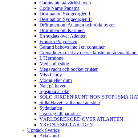
Caminante på världshaven
Code Name Panama
Destination Sydgeorgien I
Destination Sydgeorgien II
Drömmen om Atlanten och röda byxor
Drömmen om Karibien
En seglats över Atlanten
Franska Polynesien
Garanti behövs inte i en container
Grenadinerna, ett av de vackraste områdena bland 
L´Hermione
Med snö i sikte
Megayacht och pocket cruiser
Miss Cindy
Modig eller dum
Natt på havet
Sjösjuka är okej
SOLO JORDEN RUNT NON STOP I SMÅ H
Stilla Havet - allt annat än stilla
Sydatlanten
Två steg till paradiset
VÄRLDSREKORD ÖVER ATLANTEN
YRVIND SEGLAR IGEN
Upptäck Sverige
Arkösund