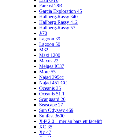
Elan GT6
Fareast 28R
Garcia Exploration 45
Hallberg-Rassy 340
Hallberg-Rassy 412
Hallberg-Rassy 57
J/70
Lagoon 39
Lagoon 50
M32
Maxi 1200
Maxus 22
Melges IC37
More 55
Najad 395cc
Najad 451 CC
Oceanis 35
Oceanis 51.1
Scangaard 26
Seascape 27
Sun Odyssey 469
Sunfast 3600
X4³ 2.0 – mer än bara ett facelift
XC 35
Xc 47