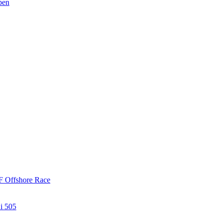
pen
ÅF Offshore Race
 i 505