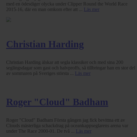
med en ödesdiger olycka under Clipper Round the World Race
2015-16, där en man omkom efter att ...
Läs mer
Christian Harding
Christian Harding älskar att segla klassiker och med sina 200
seglingsdagar som gast och halvproffs, så tillbringar han en stor del
av sommaren på Sveriges största ...
Läs mer
Roger "Cloud" Badham
Roger "Cloud" Badham Första gången jag fick bevittna ett av
Clouds mästerliga schackdrag på oceankappseglarens arena var
under The Race 2000-01. De två ...
Läs mer