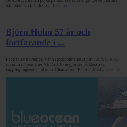
Göteborg. En liten pojke på fem-sex år sitter på golvet i farfars
bibliotek och bläddrar i ...
Läs mer
Björn Holm 57 år och
fortfarande i ...
I början av november vann stockholmaren Björn Holm (KSSS)
silver när Kona One-VM (2018) avgjordes på klassiska
kappseglingsvatten utanför Clearwater i Florida. Med ...
Läs mer