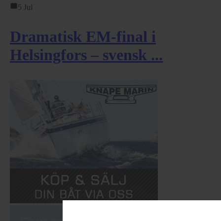
5 Jul
Dramatisk EM-final i
Helsingfors – svensk ...