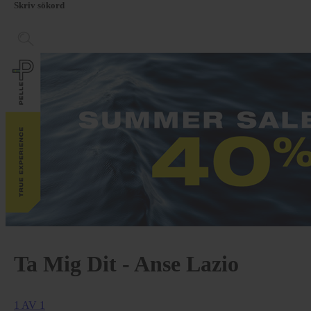
Skriv sökord
Ta Mig Dit - Anse Lazio
1 AV 1