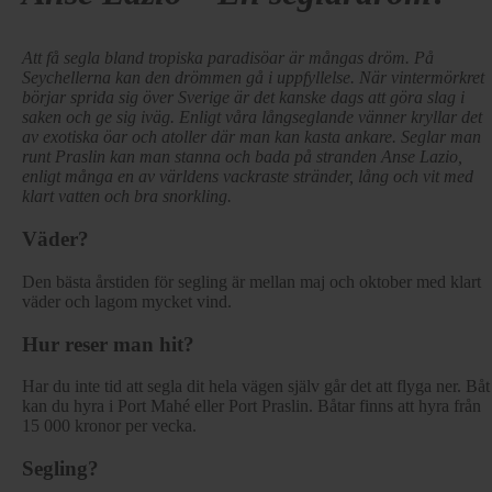
Att få segla bland tropiska paradisöar är mångas dröm. På
Seychellerna kan den drömmen gå i uppfyllelse. När vintermörkret
börjar sprida sig över Sverige är det kanske dags att göra slag i
saken och ge sig iväg. Enligt våra långseglande vänner kryllar det
av exotiska öar och atoller där man kan kasta ankare. Seglar man
runt Praslin kan man stanna och bada på stranden Anse Lazio,
enligt många en av världens vackraste stränder, lång och vit med
klart vatten och bra snorkling.
Väder?
Den bästa årstiden för segling är mellan maj och oktober med klart
väder och lagom mycket vind.
Hur reser man hit?
Har du inte tid att segla dit hela vägen själv går det att flyga ner. Båt
kan du hyra i Port Mahé eller Port Praslin. Båtar finns att hyra från
15 000 kronor per vecka.
Segling?