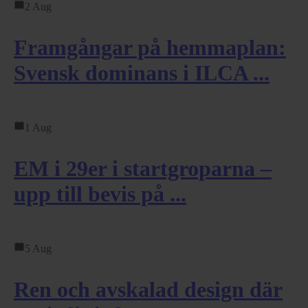
2 Aug
Framgångar på hemmaplan:
Svensk dominans i ILCA ...
1 Aug
EM i 29er i startgroparna –
upp till bevis på ...
5 Aug
Ren och avskalad design där