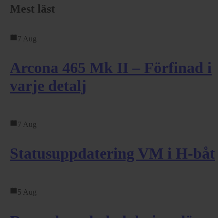
Mest läst
7 Aug
Arcona 465 Mk II – Förfinad i
varje detalj
7 Aug
Statusuppdatering VM i H-båt
5 Aug