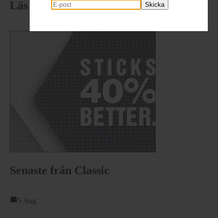
Läs senaste numret
Skicka
Senaste från Classic
5 Aug