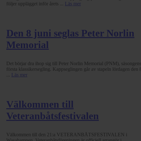
följer upplägget inför årets ...
Läs mer
Den 8 juni seglas Peter Norlin
Memorial
Det börjar dra ihop sig till Peter Norlin Memorial (PNM), säsongen
första klassikersegling. Kappseglingen går av stapeln lördagen den 
...
Läs mer
Välkommen till
Veteranbåtsfestivalen
Välkommen till den 21:a VETERANBÅTSFESTIVALEN i
Wasahamnen. Veteranbåtsföreningen är officiell arrangör i