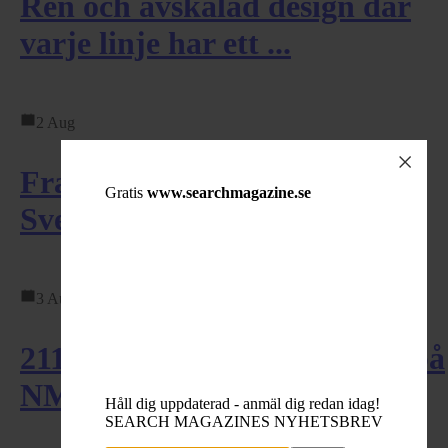
Ren och avskalad design där
varje linje har ett ...
2 Aug
Framgångar på hemmaplan:
Gratis
www.searchmagazine.se
Svensk dominans i ILCA ...
3 Aug
211 unga seglare gjorde upp på
NM i Stenungsund
Håll dig uppdaterad - anmäl dig redan idag!
SEARCH MAGAZINES NYHETSBREV