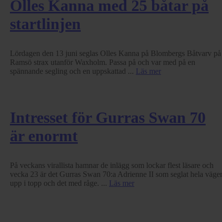
Olles Kanna med 25 båtar på
startlinjen
Lördagen den 13 juni seglas Olles Kanna på Blombergs Båtvarv på
Ramsö strax utanför Waxholm. Passa på och var med på en
spännande segling och en uppskattad ...
Läs mer
Intresset för Gurras Swan 70
är enormt
På veckans virallista hamnar de inlägg som lockar flest läsare och
vecka 23 är det Gurras Swan 70:a Adrienne II som seglat hela väge
upp i topp och det med råge. ...
Läs mer