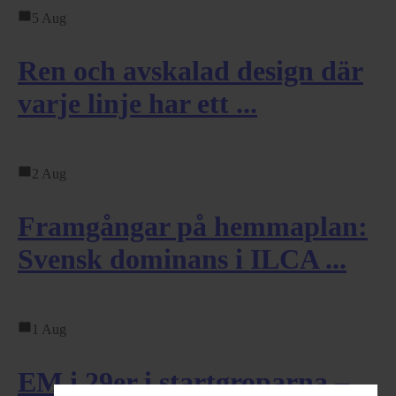
5 Aug
Ren och avskalad design där
varje linje har ett ...
2 Aug
Framgångar på hemmaplan:
Svensk dominans i ILCA ...
1 Aug
EM i 29er i startgroparna –