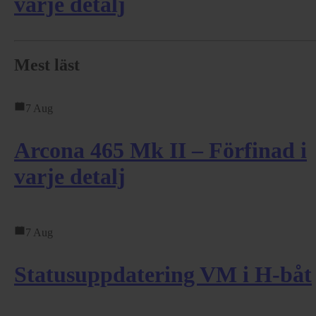
varje detalj
Mest läst
7 Aug
Arcona 465 Mk II – Förfinad i
varje detalj
7 Aug
Statusuppdatering VM i H-båt