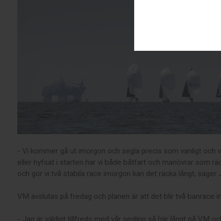
- Vi kommer gå ut imorgon och segla precis som vanligt och vi
eller hyfsat i starten har vi både båtfart och manövrar som räcke
och gör vi två stabila race imorgon kan det räcka långt, säge
VM avslutas på fredag och planen är att det blir två banrace i
- Jag är väldigt tillfreds med vår segling så här långt på VM oc