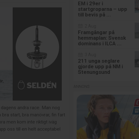
EM i 29er i
startgroparna – upp
till bevis på ...
2 Aug
Framgångar på
hemmaplan: Svensk
dominans i ILCA ...
3 Aug
211 unga seglare
gjorde upp på NM i
Stenungsund
M i dagens andra race. Man nog
bra start, bra manövrar, fin fart
ra men kom inte riktigt iväg
p oss till en helt acceptabel