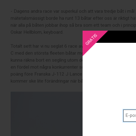
- Dagens andra race var superkul och att vara tredje båt i mål p
mätetalsmässigt borde ha runt 13 båtar efter oss är riktigt häf
när alla på båten jobbar ihop så bra som ett team och i princip
Oskar Hellblom, keyboard.
GRATIS
Totalt sett har vi nu seglat 6 race av planerade 9 och vi har 
C med den största fleeten båtar med serien 6, 1(2), 13, 3 o
kunna räkna bort en segling utom det långa havsracet som vi
en fördel mot några konkurrenter som inte gjorde så bra ifrån s
poäng före Franska J-112 J Lance 12 och 39 poäng före Tys
kommer ske lite förändringar när båtarna får börja räkna bort 