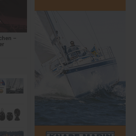
schen –
er