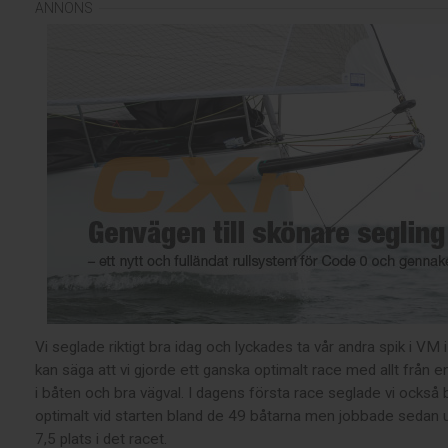
Vi seglade riktigt bra idag och lyckades ta vår andra spik i V
kan säga att vi gjorde ett ganska optimalt race med allt från en 
i båten och bra vägval. I dagens första race seglade vi också b
optimalt vid starten bland de 49 båtarna men jobbade sedan up
7,5 plats i det racet.