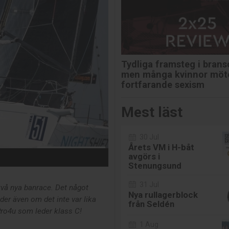
Tydliga framsteg i bran
men många kvinnor möt
fortfarande sexism
Mest läst
30 Jul
Årets VM i H-båt
avgörs i
Stenungsund
31 Jul
två nya banrace. Det något
Nya rullagerblock
der även om det inte var lika
från Seldén
Pro4u som leder klass C!
1 Aug