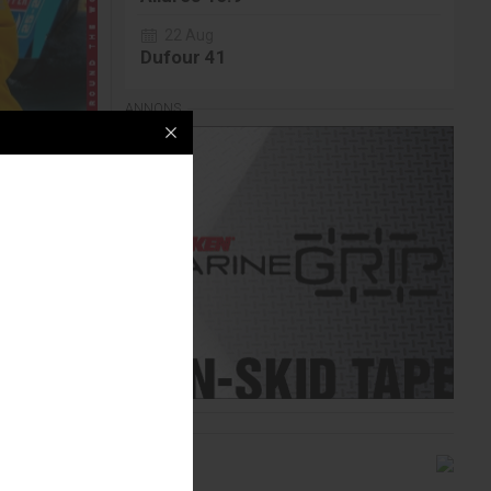
22 Aug
Dufour 41