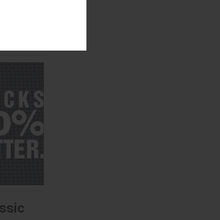
ret
ssic