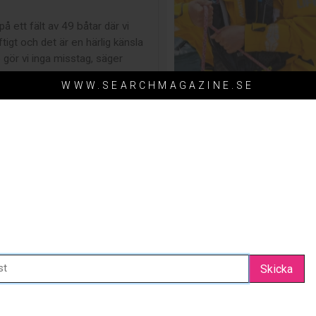
å ett fält av 49 båtar där vi
tigt och det är en härlig känsla
 gör vi inga misstag, säger
WWW.SEARCHMAGAZINE.SE
32.5 poäng och leder VM's klass
ch 1. Efter 7 race kommer man
 spikade vilket kommer ge oss
ig där. Vi ligger just nu 22
ka Italia 9.98 IMMAC, men det
en segling.
Håll dig uppdaterad - anmäl dig redan idag!
SEARCH MAGAZINES NYHETSBREV
Skicka