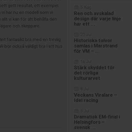
sett gett resultat, ett exempel
5 Aug
 vi har nu en modell som vi
Ren och avskalad
design där varje linje
lt vi kan för att behålla den
har ett ...
n ägare och skeppare.
21 Jul
t fantasikt bra med en trevlig
Historiska tolvor
samlas i Marstrand
i bor också väldigt bra i ett hus
för VM – ...
16 Jul
Stärk skyddet för
det rörliga
kulturarvet
8 Jul
Veckans Viralare –
Idel racing
5 Jul
Dramatisk EM-final i
Helsingfors –
svensk ...