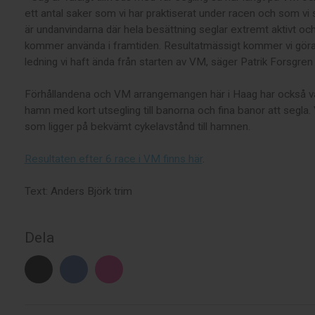
ett antal saker som vi har praktiserat under racen och som vi 
är undanvindarna där hela besättning seglar extremt aktivt och
kommer använda i framtiden. Resultatmässigt kommer vi göra al
ledning vi haft ända från starten av VM, säger Patrik Forsgre
Förhållandena och VM arrangemangen här i Haag har också vari
hamn med kort utsegling till banorna och fina banor att segla. V
som ligger på bekvämt cykelavstånd till hamnen.
Resultaten efter 6 race i VM finns här
.
Text: Anders Björk trim
Dela