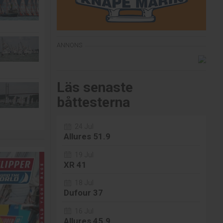
Läs senaste
båttesterna
24 Jul
Allures 51.9
19 Jul
XR 41
18 Jul
Dufour 37
16 Jul
Allures 45.9