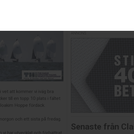
Läs senaste num
 vet att kommer vi iväg bra
r till en topp 10 plats i fältet
r Joakim Hoppe fördäck.
morgon och ett sista på fredag.
Senaste från Cla
h vi har utvecklat och förbättrat