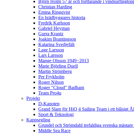
Björn Holm 57 år och fortfarande i vindsurfingtop
Christian Harding
Emma Ringqvist
En brädbyggares historia
Fredrik Karlsson
Gabriel Heyman
Gurra Krantz
Joakim Brantingson
Katarina Svedjefält
Lage Larsson
Lars Larsson
Mange Olsson 1949−2013
Marie Björling Duell
Martin Strömberg
Per Frykholm
Roger Nilson
Roger "Cloud" Badham
Team Pro4u
Projekt
D-Kanoten
Grand Slam för HiQ 4 Sailing Team i ett blåsigt 
Sport & Teknologi
Kappsegling
Grundel och Strömdahl trefaldiga svenska mästare
Middle Sea Race