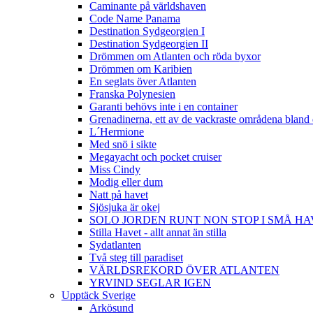
Caminante på världshaven
Code Name Panama
Destination Sydgeorgien I
Destination Sydgeorgien II
Drömmen om Atlanten och röda byxor
Drömmen om Karibien
En seglats över Atlanten
Franska Polynesien
Garanti behövs inte i en container
Grenadinerna, ett av de vackraste områdena bland 
L´Hermione
Med snö i sikte
Megayacht och pocket cruiser
Miss Cindy
Modig eller dum
Natt på havet
Sjösjuka är okej
SOLO JORDEN RUNT NON STOP I SMÅ H
Stilla Havet - allt annat än stilla
Sydatlanten
Två steg till paradiset
VÄRLDSREKORD ÖVER ATLANTEN
YRVIND SEGLAR IGEN
Upptäck Sverige
Arkösund