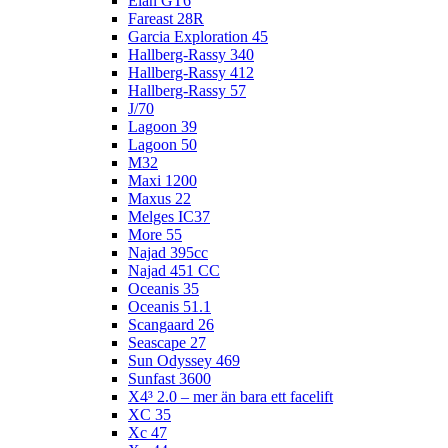
Elan GT6
Fareast 28R
Garcia Exploration 45
Hallberg-Rassy 340
Hallberg-Rassy 412
Hallberg-Rassy 57
J/70
Lagoon 39
Lagoon 50
M32
Maxi 1200
Maxus 22
Melges IC37
More 55
Najad 395cc
Najad 451 CC
Oceanis 35
Oceanis 51.1
Scangaard 26
Seascape 27
Sun Odyssey 469
Sunfast 3600
X4³ 2.0 – mer än bara ett facelift
XC 35
Xc 47