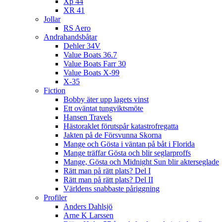
Xp 44
XR 41
Jollar
RS Aero
Andrahandsbåtar
Dehler 34V
Value Boats 36.7
Value Boats Farr 30
Value Boats X-99
X-35
Fiction
Bobby äter upp lagets vinst
Ett oväntat tungviktsmöte
Hansen Travels
Hästoraklet förutspår katastrofregatta
Jakten på de Försvunna Skorna
Mange och Gösta i väntan på båt i Florida
Mange träffar Gösta och blir seglarproffs
Mange, Gösta och Midnight Sun blir akterseglade
Rätt man på rätt plats? Del I
Rätt man på rätt plats? Del II
Världens snabbaste påriggning
Profiler
Anders Dahlsjö
Arne K Larssen