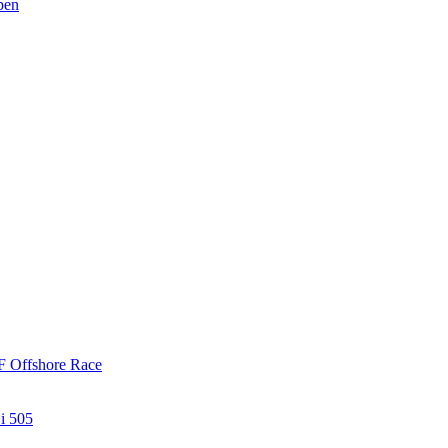
pen
ÅF Offshore Race
 i 505