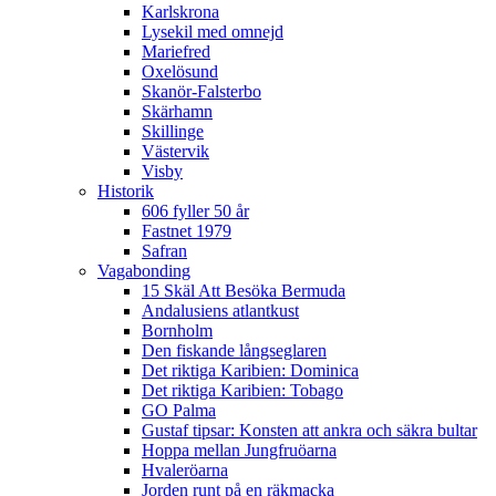
Karlskrona
Lysekil med omnejd
Mariefred
Oxelösund
Skanör-Falsterbo
Skärhamn
Skillinge
Västervik
Visby
Historik
606 fyller 50 år
Fastnet 1979
Safran
Vagabonding
15 Skäl Att Besöka Bermuda
Andalusiens atlantkust
Bornholm
Den fiskande långseglaren
Det riktiga Karibien: Dominica
Det riktiga Karibien: Tobago
GO Palma
Gustaf tipsar: Konsten att ankra och säkra bultar
Hoppa mellan Jungfruöarna
Hvaleröarna
Jorden runt på en räkmacka