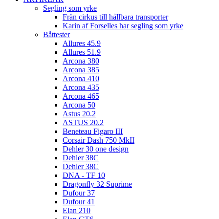
Segling som yrke
Från cirkus till hållbara transporter
Karin af Forselles har segling som yrke
Båttester
Allures 45.9
Allures 51.9
Arcona 380
Arcona 385
Arcona 410
Arcona 435
Arcona 465
Arcona 50
Astus 20.2
ASTUS 20.2
Beneteau Figaro III
Corsair Dash 750 MkII
Dehler 30 one design
Dehler 38C
Dehler 38C
DNA - TF 10
Dragonfly 32 Suprime
Dufour 37
Dufour 41
Elan 210