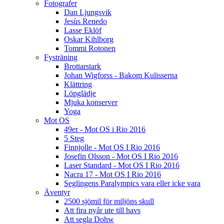
Fotografer
Dan Ljungsvik
Jesùs Renedo
Lasse Eklöf
Oskar Kihlborg
Tommi Rotonen
Fysträning
Brottarstark
Johan Wigforss - Bakom Kulisserna
Klättring
Löpglädje
Mjuka konserver
Yoga
Mot OS
49er - Mot OS i Rio 2016
5 Steg
Finnjolle - Mot OS I Rio 2016
Josefin Olsson - Mot OS I Rio 2016
Laser Standard - Mot OS I Rio 2016
Nacra 17 - Mot OS I Rio 2016
Seglingens Paralympics vara eller icke vara
Äventyr
2500 sjömil för miljöns skull
Att fira nyår ute till havs
Att segla Dohw