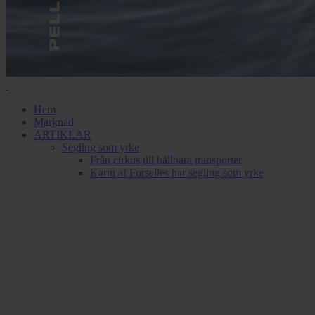
Hem
Marknad
ARTIKLAR
Segling som yrke
Från cirkus till hållbara transporter
Karin af Forselles har segling som yrke