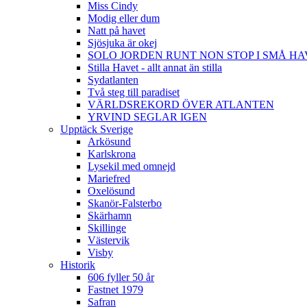
Miss Cindy
Modig eller dum
Natt på havet
Sjösjuka är okej
SOLO JORDEN RUNT NON STOP I SMÅ H
Stilla Havet - allt annat än stilla
Sydatlanten
Två steg till paradiset
VÄRLDSREKORD ÖVER ATLANTEN
YRVIND SEGLAR IGEN
Upptäck Sverige
Arkösund
Karlskrona
Lysekil med omnejd
Mariefred
Oxelösund
Skanör-Falsterbo
Skärhamn
Skillinge
Västervik
Visby
Historik
606 fyller 50 år
Fastnet 1979
Safran