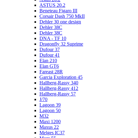
ASTUS 20.2
Beneteau Figaro III
Corsair Dash 750 MkII
Dehler 30 one design
Dehler 38C
Dehler 38C
DNA - TF 10
Dragonfly 32 Suprime
Dufour 37
Dufour 41
Elan 210
Elan GT6
Fareast 28R
Garcia Exploration 45
Hallberg-Rassy 340
Hallberg-Rassy 412
Hallberg-Rassy 57
J/70
Lagoon 39
Lagoon 50
M32
Maxi 1200
Maxus 22
Melges IC37