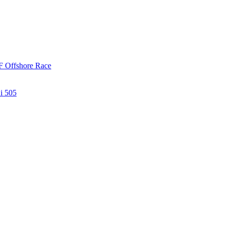
ÅF Offshore Race
 i 505