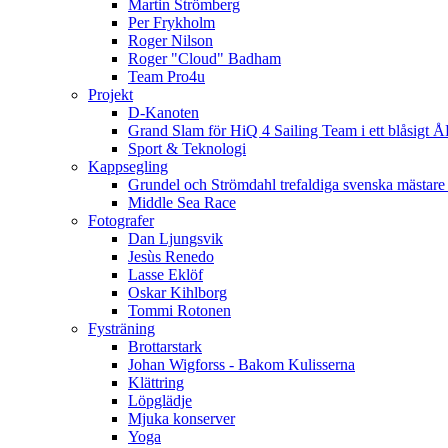
Martin Strömberg
Per Frykholm
Roger Nilson
Roger "Cloud" Badham
Team Pro4u
Projekt
D-Kanoten
Grand Slam för HiQ 4 Sailing Team i ett blåsigt 
Sport & Teknologi
Kappsegling
Grundel och Strömdahl trefaldiga svenska mästare
Middle Sea Race
Fotografer
Dan Ljungsvik
Jesùs Renedo
Lasse Eklöf
Oskar Kihlborg
Tommi Rotonen
Fysträning
Brottarstark
Johan Wigforss - Bakom Kulisserna
Klättring
Löpglädje
Mjuka konserver
Yoga