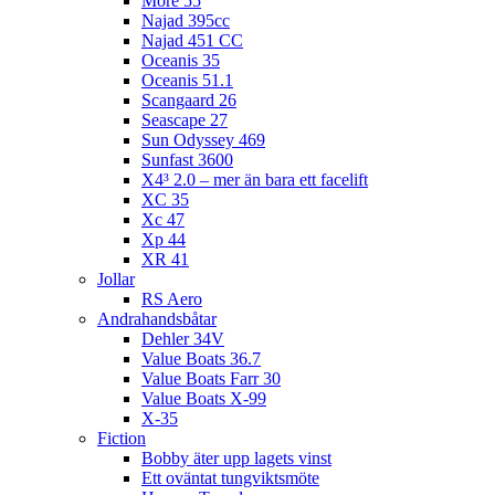
More 55
Najad 395cc
Najad 451 CC
Oceanis 35
Oceanis 51.1
Scangaard 26
Seascape 27
Sun Odyssey 469
Sunfast 3600
X4³ 2.0 – mer än bara ett facelift
XC 35
Xc 47
Xp 44
XR 41
Jollar
RS Aero
Andrahandsbåtar
Dehler 34V
Value Boats 36.7
Value Boats Farr 30
Value Boats X-99
X-35
Fiction
Bobby äter upp lagets vinst
Ett oväntat tungviktsmöte