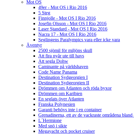
Mot OS
49er - Mot OS i Rio 2016
5 Steg
Finnjolle - Mot OS I Rio 2016
Josefin Olsson - Mot OS I Rio 2016
Laser Standard - Mot OS I Rio 2016
Nacra 17 - Mot OS I Rio 2016
Seglingens Paralympics vara eller icke vara
Äventyr
2500 sjömil för miljöns skull
Att fira nyår ute till havs
Att segla Dohw
Caminante på världshaven
Code Name Panama
Destination Sydgeorgien I
Destination Sydgeorgien II
Drömmen om Atlanten och röda byxor
Drömmen om Karibien
En seglats över Atlanten
Franska Polynesien
Garanti behövs inte i en container
Grenadinerna, ett av de vackraste områdena bland 
L´Hermione
Med snö i sikte
Megayacht och pocket cruiser