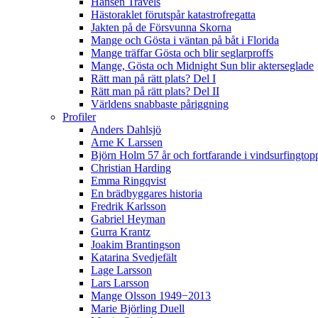
Hansen Travels
Hästoraklet förutspår katastrofregatta
Jakten på de Försvunna Skorna
Mange och Gösta i väntan på båt i Florida
Mange träffar Gösta och blir seglarproffs
Mange, Gösta och Midnight Sun blir akterseglade
Rätt man på rätt plats? Del I
Rätt man på rätt plats? Del II
Världens snabbaste påriggning
Profiler
Anders Dahlsjö
Arne K Larssen
Björn Holm 57 år och fortfarande i vindsurfingtop
Christian Harding
Emma Ringqvist
En brädbyggares historia
Fredrik Karlsson
Gabriel Heyman
Gurra Krantz
Joakim Brantingson
Katarina Svedjefält
Lage Larsson
Lars Larsson
Mange Olsson 1949−2013
Marie Björling Duell