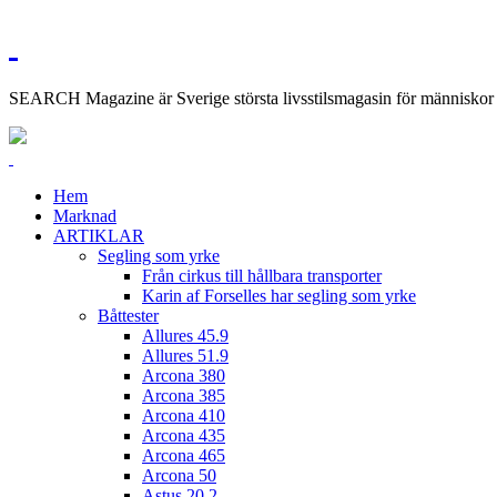
SEARCH Magazine är Sverige största livsstilsmagasin för människor me
Hem
Marknad
ARTIKLAR
Segling som yrke
Från cirkus till hållbara transporter
Karin af Forselles har segling som yrke
Båttester
Allures 45.9
Allures 51.9
Arcona 380
Arcona 385
Arcona 410
Arcona 435
Arcona 465
Arcona 50
Astus 20.2