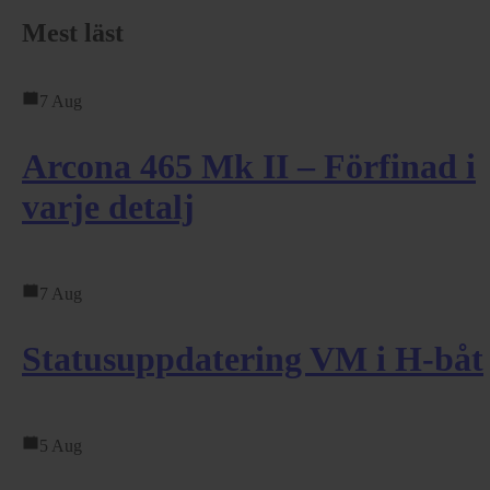
Mest läst
7 Aug
Arcona 465 Mk II – Förfinad i
varje detalj
7 Aug
Statusuppdatering VM i H-båt
5 Aug