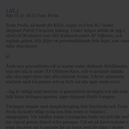
1 AV 1
July 05 @ 18:33
Foto: Pro4u
Team Pro4u, tävlande för KSSS, seglar en First 36.7 under
skeppare Patrik Forsgrens ledning. Under helgen ställde de upp i
såväl OCRi-klassen som SRS B-klassen under ÅF Offshore, och
seglade galant. Här följer ett pressmeddelande från laget, som van
båda sina klasser.
Årets race genomfördes väl av teamet under skiftande förhållanden,
som det ofta är under ÅF Offshore Race, och vi använde faktiskt
alla våra segel utom våra allra hårdaste fockar. Alla tre spinnakrar,
reachern samt två genuer och en fock var alla uppe under racet.
- Jag är väldigt nöjd med hur vi genomförde tävlingen och alla hade
fullt fokus tävlingen igenom, säger skeppare Patrik Forsgren.
Tävlingen började med skärgårdssegling från Stockholm och Team
Pro4u lyckades tidigt rycka loss från resten av båtarna i
startgruppen. Vår taktiker Johan Gnosspelius ledde oss helt rätt med
bra vägval genom ibland svåra passager. Väl ute på havet fortsatte v
segla bra även om vi tappade lite på bogar med lite släpp i skoten