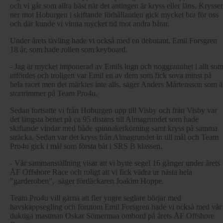
och vi går som allra bäst när det antingen är kryss eller läns. Krysse
ner mot Hoburgen i skiftande förhållanden gick mycket bra för oss
och där kunde vi vinna mycket tid mot andra båtar.
Under årets tävling hade vi också med en debutant, Emil Forsgren
18 år, som hade rollen som keyboard.
- Jag är mycket imponerad av Emils lugn och noggrannhet i allt so
utfördes och troligen var Emil en av dem som fick sova minst på
hela racet men det märktes inte alls, säger Anders Mårtensson som ä
stortrimmer på Team Pro4u.
Sedan fortsatte vi från Hoburgen upp till Visby och från Visby var
det längsta benet på ca 95 distans till Almagrundet som hade
skiftande vindar med både spinnakerkörning samt kryss på samma
sträcka. Sedan var det kryss från Almagrundet in till mål och Team
Pro4u gick i mål som första båt i SRS B klassen.
- Vår sammanställning visar att vi bytte segel 16 gånger under årets
ÅF Offshore Race och roligt att vi fick vädra ur nästa hela
”garderoben”, säger fördäckaren Joakim Hoppe.
Team Pro4u vill gärna att fler yngre seglare börjar med
havskappsegling och förutom Emil Forsgren hade vi också med vår
duktiga mastman Oskar Sömermaa ombord på årets ÅF Offshore