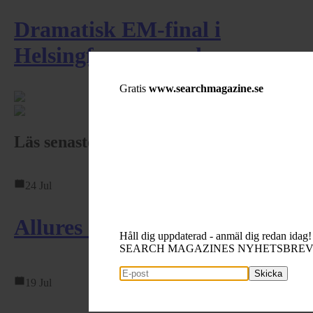
Dramatisk EM-final i
Helsingfors – svensk ...
Gratis
www.searchmagazine.se
Läs senaste båttesterna
24 Jul
Allures 51.9
Håll dig uppdaterad - anmäl dig redan idag!
SEARCH MAGAZINES NYHETSBRE
Skicka
19 Jul