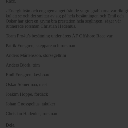
Race.
- Energinivån och engagemanget från de yngre grabbarna var riktigt
kul att se och det smittar av sig på hela besättningen och Emil och
Oskar har gjort en grymt bra prestation hela seglingen, säger vår
rutinerade rorsman Christian Hadenius.
Team Pro4u’s besättning under årets ÅF Offshore Race var:
Patrik Forsgren, skeppare och rorsman
Anders Mårtensson, storsegeltrim
Anders Björk, trim
Emil Forsgren, keyboard
Oskar Sömermaa, mast
Joakim Hoppe, fördäck
Johan Gnosspelius, taktiker
Christian Hadenius, rorsman
Dela