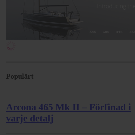
Populärt
Arcona 465 Mk II – Förfinad i
varje detalj