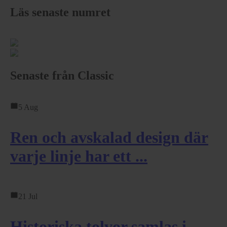
Läs senaste numret
Senaste från Classic
5 Aug
Ren och avskalad design där
varje linje har ett ...
21 Jul
Historiska tolvor samlas i