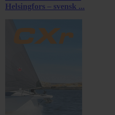
Helsingfors – svensk ...