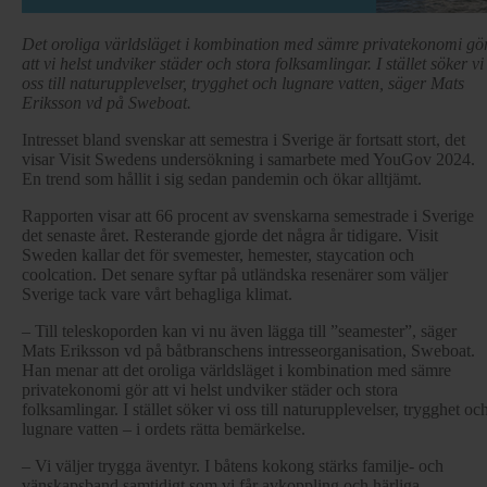
Det oroliga världsläget i kombination med sämre privatekonomi gö
att vi helst undviker städer och stora folksamlingar. I stället söker vi
oss till naturupplevelser, trygghet och lugnare vatten, säger Mats
Eriksson vd på Sweboat.
Intresset bland svenskar att semestra i Sverige är fortsatt stort, det
visar Visit Swedens undersökning i samarbete med YouGov 2024.
En trend som hållit i sig sedan pandemin och ökar alltjämt.
Rapporten visar att 66 procent av svenskarna semestrade i Sverige
det senaste året. Resterande gjorde det några år tidigare. Visit
Sweden kallar det för svemester, hemester, staycation och
coolcation. Det senare syftar på utländska resenärer som väljer
Sverige tack vare vårt behagliga klimat.
– Till teleskoporden kan vi nu även lägga till ”seamester”, säger
Mats Eriksson vd på båtbranschens intresseorganisation, Sweboat.
Han menar att det oroliga världsläget i kombination med sämre
privatekonomi gör att vi helst undviker städer och stora
folksamlingar. I stället söker vi oss till naturupplevelser, trygghet oc
lugnare vatten – i ordets rätta bemärkelse.
– Vi väljer trygga äventyr. I båtens kokong stärks familje- och
vänskapsband samtidigt som vi får avkoppling och härliga