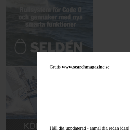
Gratis
www.searchmagazine.se
Håll dig uppdaterad - anmäl dig redan idag!