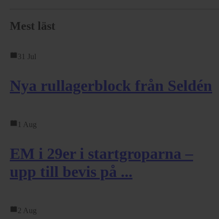
Mest läst
31 Jul
Nya rullagerblock från Seldén
1 Aug
EM i 29er i startgroparna –
upp till bevis på ...
2 Aug