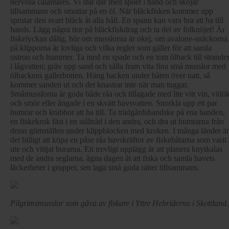
nervösa calamares. Vi står där med spöet i hand och skojar
tillsammans och smuttar på en öl. När bläckfisken kommer upp
sprutar den svart bläck åt alla håll. En spann kan vara bra att ha till
hands. Lägg några tior på bläckfiskdrag och ta del av folknöjet! Är
fiskelyckan dålig, hör om musslorna är okej, om avalone-snäckorna
på klipporna är lovliga och vilka regler som gäller för att samla
ostron och hummer. Ta med en spade och en tom ölback till strande
i lågvatten; gräv upp sand och sålla fram vita fina små musslor med
ölbackens gallerbotten. Häng backen under båten över natt, så
kommer sanden ut och det knastrar inte när man tuggar.
Småmusslorna är goda både råa och tillagade med lite vitt vin, vitlö
och smör eller ångade i en skvätt havsvatten. Snorkla upp ett par
humrar och krabbor att ha till. Ta trädgårdshandske på ena handen,
en fiskekrok fäst i en ståltråd i den andra, och dra ut humrarna från
deras gömställen under klippblocken med kroken. I många länder är
det billigt att köpa en påse råa havskräftor av fiskebåtarna som varit
ute och vittjat burarna. Ett trevligt upplägg är att planera knytkalas
med de andra seglarna, ägna dagen åt att fiska och samla havets
läckerheter i grupper, sen laga små goda rätter tillsammans.
Pilgrimsmusslor som gåva av fiskare i Yttre Hebriderna i Skottland.