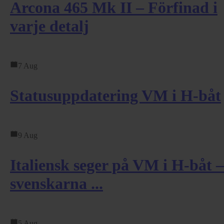
Arcona 465 Mk II – Förfinad i
varje detalj
7 Aug
Statusuppdatering VM i H-båt
9 Aug
Italiensk seger på VM i H-båt –
svenskarna ...
5 Aug