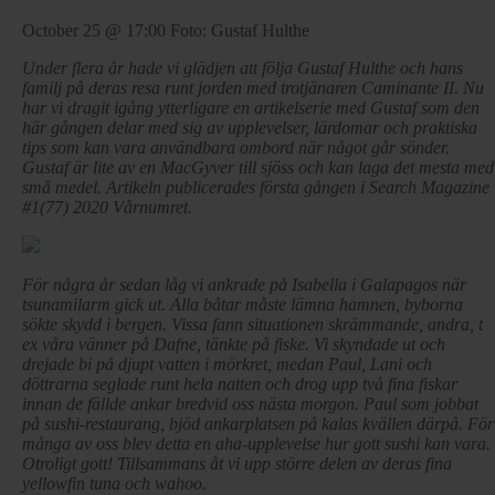
October 25 @ 17:00
Foto: Gustaf Hulthe
Under flera år hade vi glädjen att följa Gustaf Hulthe och hans
familj på deras resa runt jorden med trotjänaren Caminante II. Nu
har vi dragit igång ytterligare en artikelserie med Gustaf som den
här gången delar med sig av upplevelser, lärdomar och praktiska
tips som kan vara användbara ombord när något går sönder.
Gustaf är lite av en MacGyver till sjöss och kan laga det mesta med
små medel. Artikeln publicerades första gången i Search Magazine
#1(77) 2020 Vårnumret.
För några år sedan låg vi ankrade på Isabella i Galapagos när
tsunamilarm gick ut. Alla båtar måste lämna hamnen, byborna
sökte skydd i bergen. Vissa fann situationen skrämmande, andra, t
ex våra vänner på Dafne, tänkte på fiske. Vi skyndade ut och
drejade bi på djupt vatten i mörkret, medan Paul, Lani och
döttrarna seglade runt hela natten och drog upp två fina fiskar
innan de fällde ankar bredvid oss nästa morgon. Paul som jobbat
på sushi-restaurang, bjöd ankarplatsen på kalas kvällen därpå. För
många av oss blev detta en aha-upplevelse hur gott sushi kan vara.
Otroligt gott! Tillsammans åt vi upp större delen av deras fina
yellowfin tuna och wahoo.