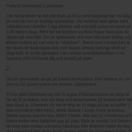
Potluck ombord på Caminante.
I de flesta länder är det fritt fram att fiska med harpungevär: en lång
pil som får fart av kraftiga gummirep. Då snorklar man gärna med
viktbälte och våtdräkt. Ligg alldeles still och håll andan en stund på
3-20 meters djup. Med lite tur kommer nyfikna fiskar fram som du
skjuter på nära håll. Det är spännande och man blir snart duktig och
alltmer kräsen på vad som är ”skjutbart”. Precis som i annan jakt är
det skam att skadeskjuta fisk som tappas genom slarviga skott på
långt håll. Köp din speargun i den lokala sportfiskebutiken i t ex
Spanien, eller förbered dig och beställ på nätet.
Det är spännande att gå på lokala marknaden. Här stannar vi i en
liten by 50 sjömil sydost om Ambon i Indonesien.
Vi har alltid fiskelinor ute när vi seglar. Fiskespö kräver att dreja bi
för att få in fisken, och när tång och annat fastnar på kroken åker lät
hela linan ut. Eftersom vår båt är trög att få stopp på har vi istället 2
mm nylonlinor efter båten, direkt fästade i knap. Grov nylonlina
fjädrar lagom, trasslar inte, håller i åratal, skär inte in i händerna och
fisken surfar strax hjälplöst upp på ytan. Hala in resolut, lyft fisken i
ett svep utan tvekan och torka händerna från fiskslem innan du drar
upp nappet på den andra linan, annars glider du och tappar tvåan. V