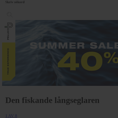
Skriv sökord
Den fiskande långseglaren
1 AV 8