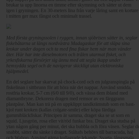
brukar ta upp linorna en timme efter skymning och sätter ut dem
igen i gryningen. En 30-meters lina från varje låring samt en kortare
i mitten ger max fångst och minimalt trassel.
Med första gryningssolen i ryggen, innan sjöbrisen sätter in, seglar
fiskebåtarna ut längs nordvästra Madagaskar för att släpa sina
krokar under dagen och ta med fina fiskar hem när man vänder
åter. Här har inte dieselmotorn och trålen utarmat fisket, och
yrkesfiskarna försörjer sig ännu med att segla ikapp under
hemsydda segel och de navigerar skickligt utan elektroniska
hjälpmedel.
En del seglare har skarvat på chock-cord och en julgranspingla på
fiskelinan i sittbrunn för att höra när det nappar. Använd smidda,
rostfria krokar, 5-7 cm (6/0 till 9/0), och vässa dem ibland med
diamantbryne. Dekorera dragen med remsor av en färggrann
plastpåse. Man kan trä på en uppklippt tandkrämstub som en bast-
kjol runt kroken (kallas colgate-smile) eller köpa färdiga
gummibläckfiskar. Principen är samma, draget ska se ut som en
squid. Ljusgrön, rosa eller vit/röd funkar bra. Draget ska studsa på
ytan någon gång per minut, det ska bubbla och föra väsen. Seglar d
snabbt, sätter du sänke i draget. Ståltafs behövs till barracuda, haj
och Wahoo. Använd gärna kullagrade lekande. Svarta, långsmala