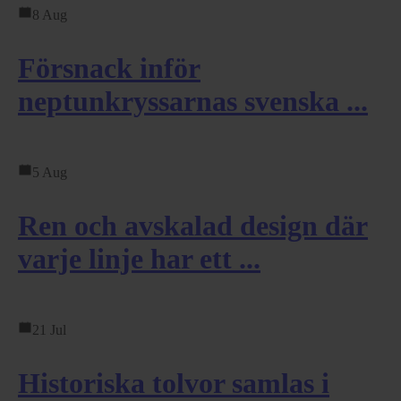
8 Aug
Försnack inför
neptunkryssarnas svenska ...
5 Aug
Ren och avskalad design där
varje linje har ett ...
21 Jul
Historiska tolvor samlas i