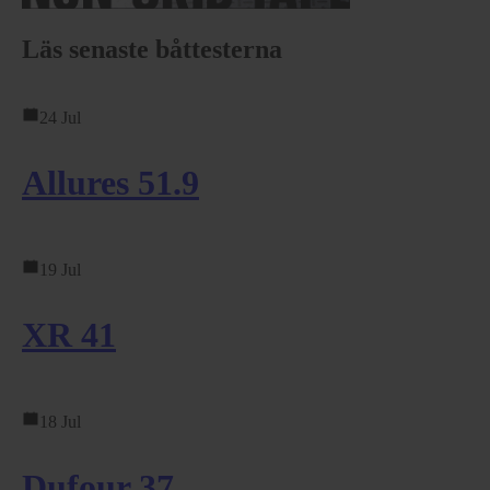
Läs senaste båttesterna
24 Jul
Allures 51.9
19 Jul
XR 41
18 Jul
Dufour 37