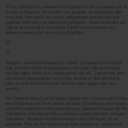
Vi har alltid fiskat i samband med segling och lärt oss många sätt att
ta vara på fångsten. Frysta filéer och gravade, att konservera eller
torka fisk, eller varför inte färska inläggningar med olivolja och
ingefära, eller lime och finhackade grönsaker. Bästa nattamaten på
vakt är att karva på en salt-torkad fiskfilé med konsistens som
italiensk salami, eller steka ett par flygfiskar.
Skipjack, också kallad bonito har ränder på buken och mörkrött
kött. Den blir utsökt till hamburgare eller rätter där den ersätter
blodiga biffar. Vitlök och olivolja passar bra till. Ljusare fisk, som
barracuda, papegojfiskar och yellow fin tuna är fina till ceviche
eller att salta lätt och torka för att ätas redan dagen efter som
snacks.
På Christmas Island kör de lokala båtarna runt i hamnen om kvällen
med ficklampa och fiskar genom att samla flygfiskarna som hoppar
ombord. I tempererat vatten som Biscaya, Spanien-Portugal, ner till
Gibraltar är folknöjet att fiska calameres (squid) med spö, antingen
från båten i skenet av däcksbelysningen eller från kajen vid en
gatlampa. Man ser hur ljuset lockar fram svärmar av nyfikna och