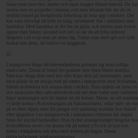
fiskar med mest ben, tänder och ögon hugger ibland nattetid. De ka
snurra som en propeller i timmar, och utan lekande blir det då ett
oerhört trassel på bortglömda fiskedrag att reda upp i mörkret. Det
kan vara otrevligt att lyfta en tung, sprattlande fisk i ståltafsen utan
handskar. Med handskar är det lätt att glida, och medan man tvekar
tappar man fisken: använd kort tafs så når du att lyfta ombord
fångsten i ett svep utan att skära dig. Fiskar man med spö och rulle
funkar inte detta, då behövs en huggkrok.
I mangroven längs tidvattenstränderna gömmer sig stora saftiga
mud-crabs. Dessa är bland det godaste som finns bland skaldjur.
Man kan fånga dem med bur eller köpa dem på marknaden, men
mest glädje är att smyga runt på natten i mangroven med ficklampa,
blända krabborna och stoppa dem i säcken. Bara tanken att möta en
stor anakonda eller saltvattenskrokodil när man vadar runt i mörkret
höjer spänningen och får hjärtat att slå fortare. Maria, en söt mamma
vi lärde känna i Kolombangara på Salomonöarna, odlar själv sin ma
på en liten täppa, men för pengar och spänning snorklar hon ibland
efter sjögurkor i en mangrovevik i månskenet eftersom där dagtid
finns för mycket krokodiler. Hon tyckte arrangemanget fungerar bra
krokodilerna sover i en annan vik på natten (?!) och så kan hon
jobba i trädgården och leka med dottern på dagen. Dessa
dubbelarbetande småbarnsmammor.