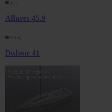
16 Jul
Allures 45.9
22 Aug
Dufour 41