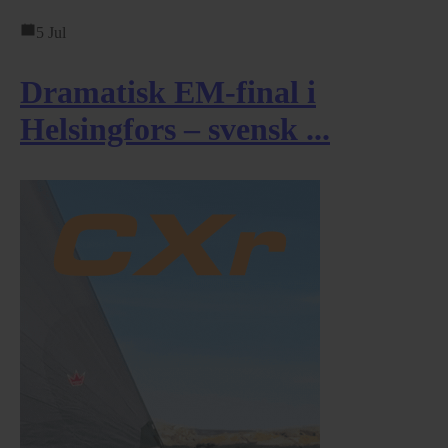
5 Jul
Dramatisk EM-final i
Helsingfors – svensk ...