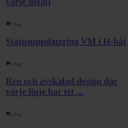
varje detalj
7 Aug
Statusuppdatering VM i H-båt
5 Aug
Ren och avskalad design där
varje linje har ett ...
2 Aug