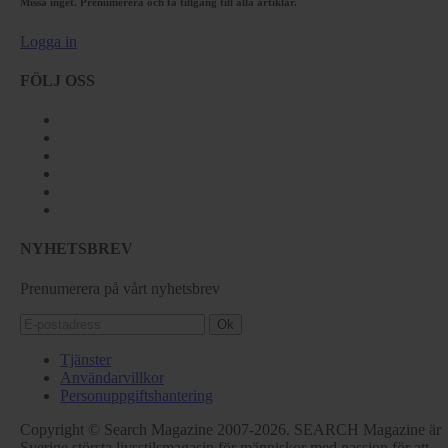
Missa inget. Prenumerera och få tillgång till alla artiklar.
Logga in
FÖLJ OSS
NYHETSBREV
Prenumerera på vårt nyhetsbrev
Ok
Tjänster
Användarvillkor
Personuppgiftshantering
Copyright © Search Magazine 2007-2026. SEARCH Magazine är
Sverige största livsstilsmagasin för människor med passion för att