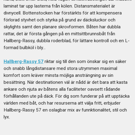
laminat tar upp lasterna från kölen. Distansmaterialet är
divnycell. Bottenstocken har förstärkts för att kompensera
förlorad styvhet och styrka på grund av däcksluckor och
skylights samt den planare skrovformen. Båten har dubbla
rattar, det är första gången på en mittsittbrunnsbåt från
Hallberg-Rassy, dubbla roderblad, för lättare kontroll och en L-
formad bulbköl i bly...
Hallberg-Rassy 57
riktar sig till den som önskar sig en säker
och snabb långdistansare med stora utrymmen maximal
komfort som kräver minsta möjliga ansträngning av sin
besättning. När destinationen väl är nådd är det bara att kasta
ankare och njuta av båtens alla faciliteter oavsett rådande
förhållanden ute på däck. För dig som funderar på att upptäcka
världen med båt, och har resurserna att välja fritt, erbjuder
Hallberg-Rassy 57 en oslagbar mix av funnktionalitet, stil och
lyx.