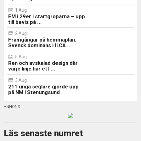
1 Aug
EM i 29er i startgroparna – upp
till bevis på ...
2 Aug
Framgångar på hemmaplan:
Svensk dominans i ILCA ...
5 Aug
Ren och avskalad design där
varje linje har ett ...
3 Aug
211 unga seglare gjorde upp
på NM i Stenungsund
Läs senaste numret