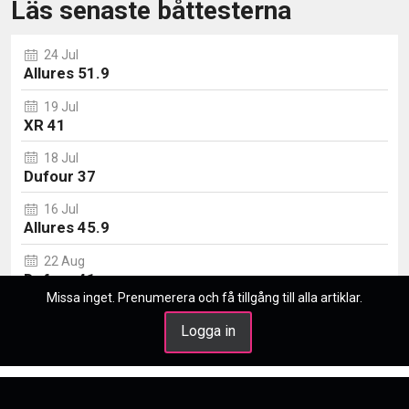
Läs senaste båttesterna
24 Jul
Allures 51.9
19 Jul
XR 41
18 Jul
Dufour 37
16 Jul
Allures 45.9
22 Aug
Dufour 41
Missa inget. Prenumerera och få tillgång till alla artiklar.
Logga in