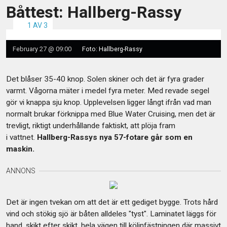
Båttest: Hallberg-Rassy
1 AV 3
February 27 @ 09:00
Foto: Hallberg-Rassy
Det blåser 35-40 knop. Solen skiner och det är fyra grader
varmt. Vågorna mäter i medel fyra meter. Med revade segel
gör vi knappa sju knop. Upplevelsen ligger långt ifrån vad man
normalt brukar förknippa med Blue Water Cruising, men det är
trevligt, riktigt underhållande faktiskt, att plöja fram
i vattnet.
Hallberg-Rassys nya 57-fotare går som en
maskin.
Det är ingen tvekan om att det är ett gediget bygge. Trots hård
vind och stökig sjö är båten alldeles "tyst". Laminatet läggs för
hand, skikt efter skikt, hela vägen till kölinfästningen där massivt