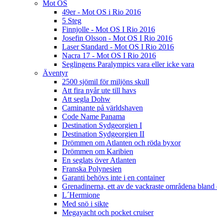
Mot OS
49er - Mot OS i Rio 2016
5 Steg
Finnjolle - Mot OS I Rio 2016
Josefin Olsson - Mot OS I Rio 2016
Laser Standard - Mot OS I Rio 2016
Nacra 17 - Mot OS I Rio 2016
Seglingens Paralympics vara eller icke vara
Äventyr
2500 sjömil för miljöns skull
Att fira nyår ute till havs
Att segla Dohw
Caminante på världshaven
Code Name Panama
Destination Sydgeorgien I
Destination Sydgeorgien II
Drömmen om Atlanten och röda byxor
Drömmen om Karibien
En seglats över Atlanten
Franska Polynesien
Garanti behövs inte i en container
Grenadinerna, ett av de vackraste områdena bland 
L´Hermione
Med snö i sikte
Megayacht och pocket cruiser