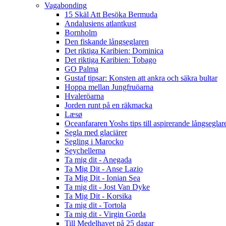
Vagabonding
15 Skäl Att Besöka Bermuda
Andalusiens atlantkust
Bornholm
Den fiskande långseglaren
Det riktiga Karibien: Dominica
Det riktiga Karibien: Tobago
GO Palma
Gustaf tipsar: Konsten att ankra och säkra bultar
Hoppa mellan Jungfruöarna
Hvaleröarna
Jorden runt på en räkmacka
Læsø
Oceanfararen Yoshs tips till aspirerande långseglar
Segla med glaciärer
Segling i Marocko
Seychellerna
Ta mig dit - Anegada
Ta Mig Dit - Anse Lazio
Ta Mig Dit - Ionian Sea
Ta mig dit - Jost Van Dyke
Ta Mig Dit - Korsika
Ta mig dit - Tortola
Ta mig dit - Virgin Gorda
Till Medelhavet på 25 dagar