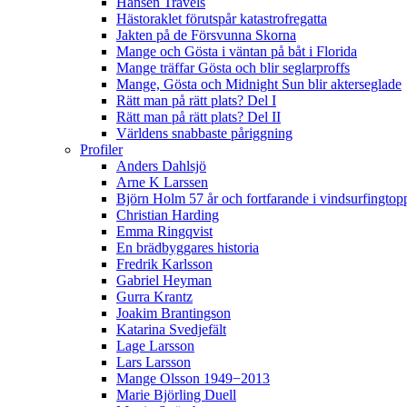
Hansen Travels
Hästoraklet förutspår katastrofregatta
Jakten på de Försvunna Skorna
Mange och Gösta i väntan på båt i Florida
Mange träffar Gösta och blir seglarproffs
Mange, Gösta och Midnight Sun blir akterseglade
Rätt man på rätt plats? Del I
Rätt man på rätt plats? Del II
Världens snabbaste påriggning
Profiler
Anders Dahlsjö
Arne K Larssen
Björn Holm 57 år och fortfarande i vindsurfingtop
Christian Harding
Emma Ringqvist
En brädbyggares historia
Fredrik Karlsson
Gabriel Heyman
Gurra Krantz
Joakim Brantingson
Katarina Svedjefält
Lage Larsson
Lars Larsson
Mange Olsson 1949−2013
Marie Björling Duell