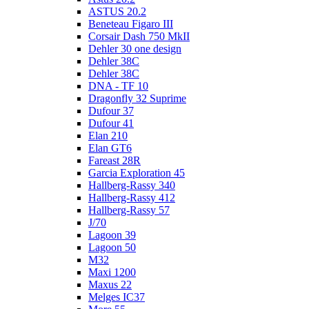
ASTUS 20.2
Beneteau Figaro III
Corsair Dash 750 MkII
Dehler 30 one design
Dehler 38C
Dehler 38C
DNA - TF 10
Dragonfly 32 Suprime
Dufour 37
Dufour 41
Elan 210
Elan GT6
Fareast 28R
Garcia Exploration 45
Hallberg-Rassy 340
Hallberg-Rassy 412
Hallberg-Rassy 57
J/70
Lagoon 39
Lagoon 50
M32
Maxi 1200
Maxus 22
Melges IC37