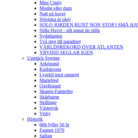
Miss Cindy
Modig eller dum
Natt på havet
Sjösjuka är okej
SOLO JORDEN RUNT NON STOP I SMÅ H
Stilla Havet - allt annat än stilla
Sydatlanten
Två steg till paradiset
VÄRLDSREKORD ÖVER ATLANTEN
YRVIND SEGLAR IGEN
Upptäck Sverige
Arkösund
Karlskrona
Lysekil med omnejd
Mariefred
Oxelösund
Skanör-Falsterbo
Skärhamn
Skillinge
Västervik
Visby
Historik
606 fyller 50 år
Fastnet 1979
Safran