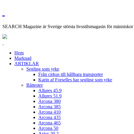
SEARCH Magazine är Sverige största livsstilsmagasin för människor me
Hem
Marknad
ARTIKLAR
Segling som yrke
Från cirkus till hållbara transporter
Karin af Forselles har segling som yrke
Båttester
Allures 45.9
Allures 51.9
Arcona 380
Arcona 385
Arcona 410
Arcona 435
Arcona 465
Arcona 50
Astus 20.2