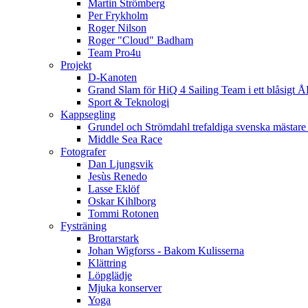
Martin Strömberg
Per Frykholm
Roger Nilson
Roger "Cloud" Badham
Team Pro4u
Projekt
D-Kanoten
Grand Slam för HiQ 4 Sailing Team i ett blåsigt 
Sport & Teknologi
Kappsegling
Grundel och Strömdahl trefaldiga svenska mästare
Middle Sea Race
Fotografer
Dan Ljungsvik
Jesùs Renedo
Lasse Eklöf
Oskar Kihlborg
Tommi Rotonen
Fysträning
Brottarstark
Johan Wigforss - Bakom Kulisserna
Klättring
Löpglädje
Mjuka konserver
Yoga