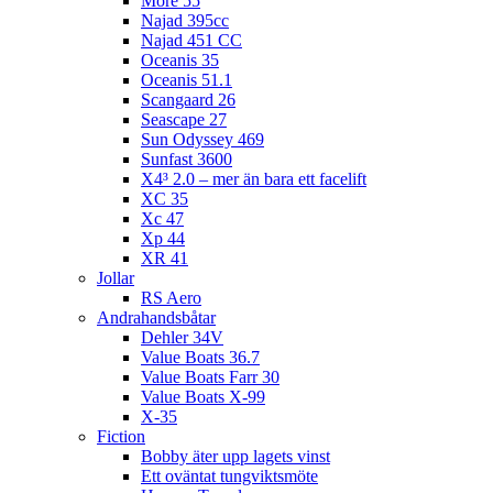
More 55
Najad 395cc
Najad 451 CC
Oceanis 35
Oceanis 51.1
Scangaard 26
Seascape 27
Sun Odyssey 469
Sunfast 3600
X4³ 2.0 – mer än bara ett facelift
XC 35
Xc 47
Xp 44
XR 41
Jollar
RS Aero
Andrahandsbåtar
Dehler 34V
Value Boats 36.7
Value Boats Farr 30
Value Boats X-99
X-35
Fiction
Bobby äter upp lagets vinst
Ett oväntat tungviktsmöte