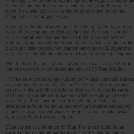
vann etapp 1. På trackern räknade någon ut att vi gjort 51 slag unde
natten. Vinden ökade även under natten och låg runt 20 knop på
havet. En ganska tuff kryss var det i kolmörker med en del vind,
många båtar och trånga passager.
Sedan efter lite vila i Mariehamn startade etapp 2 på lördag morgon
och nu blev det spinnakerkörning hela vägen över havet. I början
var det ”rhumbline” åka men den sista biten in mot mål blev det
möjligt att gippa på skiften och vind och här lyckades vi plocka fler
placeringar sista tredjedeen av etappen när vi gjorde 22 gippar mot
mål. Dock räckte det inte ända fram och vi kom femma på etappen.
Men totalt sett lyckades vi vinna tävlingen. Tvåa kom X-362 Sport
Valkyria och tre blev double-handed båten H-35 Team Mobline.
- Vi fick ett sent avhopp pga sjukdom och vi tackar speciellt Markus
som samma dag kom med på båten. Även Christian som var med
som reserv denna tävling gjorde bra ifrån sig. Vi tycker det var kul
med denna typ av lite mer utmanande offshore segling och känner
oss väldigt tillfreds med hur vi utförde tävlingen. Vi tackar
arrangörerna för en bra tävling med trevliga kringarrangemang och
vi tackar också alla medtävlare. Vi hoppas komma tillbaka nästa år
igen, säger Patrik Forsgren skeppare.
Detta var den sista tävlingen för Team Pro4u med Malin denna
säsong och nu väntar ett par tävlingar i J/70 för delar av teamet,