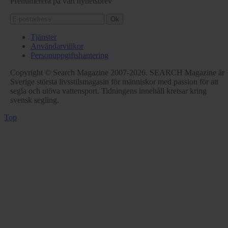
Prenumerera på vårt nyhetsbrev
Ok
Tjänster
Användarvillkor
Personuppgiftshantering
Copyright © Search Magazine 2007-2026. SEARCH Magazine är
Sverige största livsstilsmagasin för människor med passion för att
segla och utöva vattensport. Tidningens innehåll kretsar kring
svensk segling.
Top