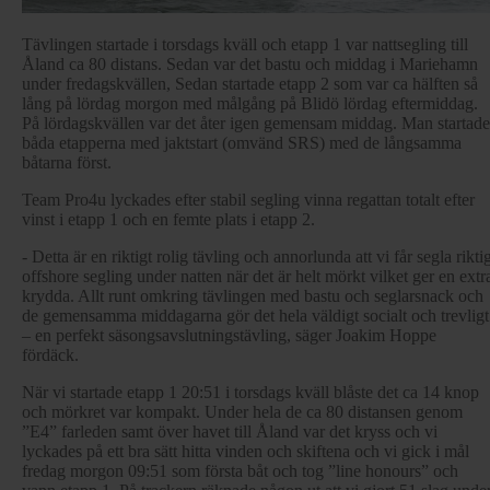
Tävlingen startade i torsdags kväll och etapp 1 var nattsegling till
Åland ca 80 distans. Sedan var det bastu och middag i Mariehamn
under fredagskvällen, Sedan startade etapp 2 som var ca hälften så
lång på lördag morgon med målgång på Blidö lördag eftermiddag.
På lördagskvällen var det åter igen gemensam middag. Man startade
båda etapperna med jaktstart (omvänd SRS) med de långsamma
båtarna först.
Team Pro4u lyckades efter stabil segling vinna regattan totalt efter
vinst i etapp 1 och en femte plats i etapp 2.
- Detta är en riktigt rolig tävling och annorlunda att vi får segla rikti
offshore segling under natten när det är helt mörkt vilket ger en extr
krydda. Allt runt omkring tävlingen med bastu och seglarsnack och
de gemensamma middagarna gör det hela väldigt socialt och trevligt
– en perfekt säsongsavslutningstävling, säger Joakim Hoppe
fördäck.
När vi startade etapp 1 20:51 i torsdags kväll blåste det ca 14 knop
och mörkret var kompakt. Under hela de ca 80 distansen genom
”E4” farleden samt över havet till Åland var det kryss och vi
lyckades på ett bra sätt hitta vinden och skiftena och vi gick i mål
fredag morgon 09:51 som första båt och tog ”line honours” och