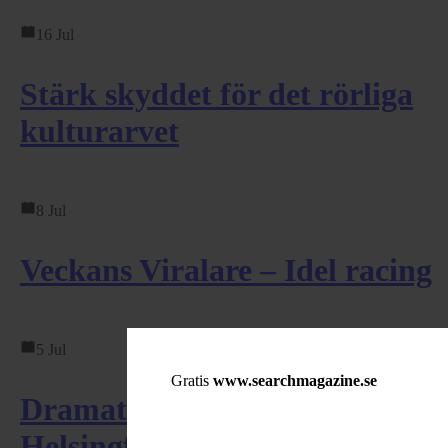
16 Jul
Stärk skyddet för det rörliga
kulturarvet
8 Jul
Veckans Viralare – Idel racing
5 Jul
Gratis
www.searchmagazine.se
Dramatisk EM-final i
Helsingfors – svensk ...