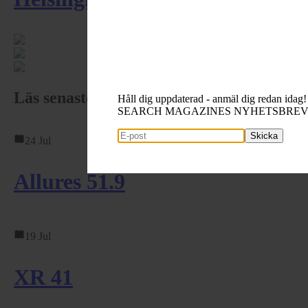
Läs senaste båttesterna
Håll dig uppdaterad - anmäl dig redan idag!
SEARCH MAGAZINES NYHETSBRE
Skicka
24 Jul
Allures 51.9
19 Jul
XR 41