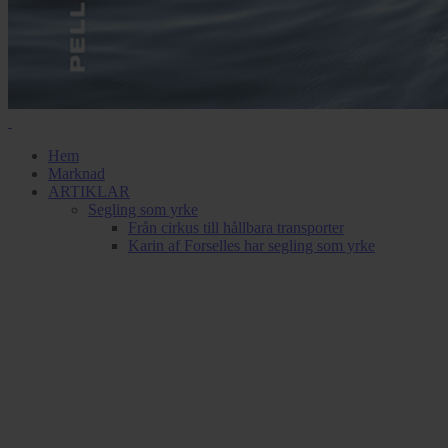
Hem
Marknad
ARTIKLAR
Segling som yrke
Från cirkus till hållbara transporter
Karin af Forselles har segling som yrke