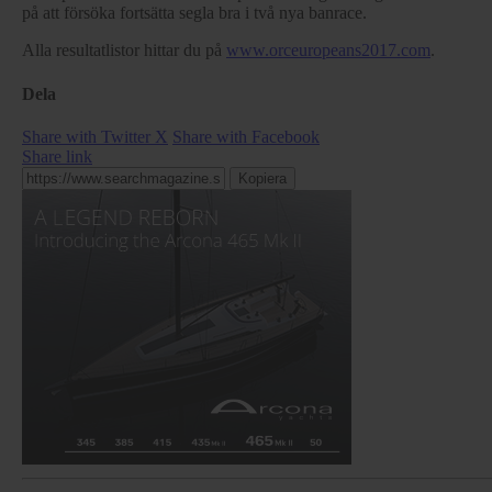
på att försöka fortsätta segla bra i två nya banrace.
Alla resultatlistor hittar du på
www.orceuropeans2017.com
.
Dela
Share with Twitter X
Share with Facebook
Share link
Kopiera