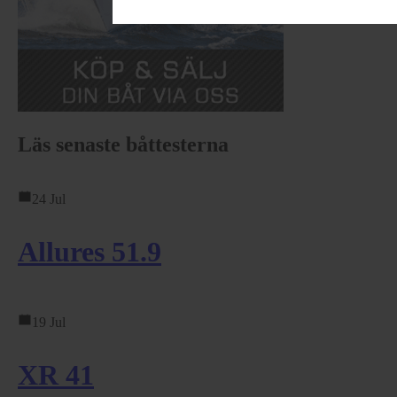
Läs senaste båttesterna
24 Jul
Allures 51.9
19 Jul
XR 41