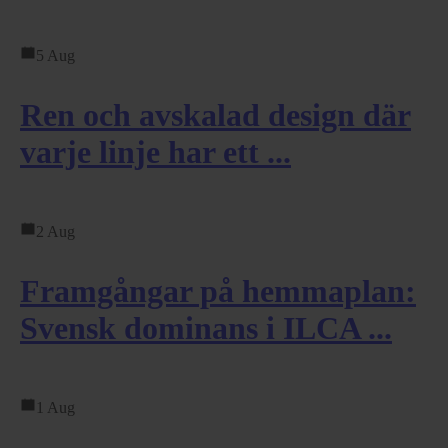
5 Aug
Ren och avskalad design där
varje linje har ett ...
2 Aug
Framgångar på hemmaplan:
Svensk dominans i ILCA ...
1 Aug