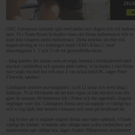
ORC Europeans fortsatte igåt med andra race dagen och två inshore
race. Vi i Team Pro4u lyckades vinna det första inshoreracet och vi
kom trea i dagens andra inshorerace. Detta innebär att efter två
dagars tävling är vi i ledningen totalt i EM’s Klass C med
placeringarna 1, 1 och 3 i de tre genomförda racen.
- Idag kändes det nästan som att segla hemma i frånlandsvind med
mycket vindskiften och ganska platt vatten, vi lyckades i vårt första
race segla mycket bra och race 2 var också helt OK, säger Peter
Thorwid, taktiker.
Gårdagens inshore racesseglades i ca 8-12 knop och även idag i
hällregn. Vi är förvånade att det kan regna så här mycket som det
gjort de senaste 48 timmarna här i Polen och lite uppehåll i dagens
seglingar vore fint. Gårdagens första race så seglade vi väldigt bra
och vi tog både line honors i klassen och vann på beräknad tid.
- Jag tycker att vi seglade dagens första race nära optimalt, vi hade
väldigt fin båtfart, vi hittade alla viktiga men svåra vindskiften och
manövrarna satt väldigt bra, säger Anders Mårtensson stortrimmer.