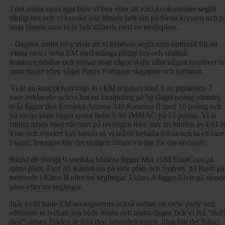
I det andra racet igpr blev vi trea efter att våra konkurrenter seglat
riktigt bra och vi kanske inte hittade helt rätt på första kryssen och p
sista länsen men vi är helt tillfreds med en tredjeplats.
- Dagens andra race visar att vi behöver segla nära optimalt för att
vinna race i detta EM med många riktigt bra och snabba
konkurrentbåtar och missar man något skifte eller någon manöver är
man direkt efter, säger Patrik Forsgren skeppare och rorsman.
Vi är nu knappt halvvägs in i EM regattan med 3 av planerade 7
race avklarade och vi har en totalpoäng på 5p (lägst poäng vinner),
tvåa ligger den Estniska Arcona 340 Katarina II med 10 poäng och
på tredje plats ligger tyska Italia 9.98 IMMAC på 13 poäng. Vi är
riktigt nöjda med vår start på tävlingen men mer än hälften av EM ä
kvar och mycket kan hända så vi måste behälla fokus och ta ett race
i taget. Imorgon blir det troligen lättare vindar för oss tävlande.
Bland de övriga 9 svenska båtarna ligger Mat 1180 DataCom på
sjätte plats, First 40 Karrukera på elfte plats och Sydney 40 Rush på
trettonde i Klass B efter tre seglingar. I klass A ligger Elvis på sjund
plats efter tre seglingar.
Igår kväll hade EM-arrangörerna också ordnat ett crew party och
eftersom vi lyckats bra både första och andra dagen fick vi två ”dail
first”-priser. Bilden är från den prisutdelningen. Idag blir det fokus