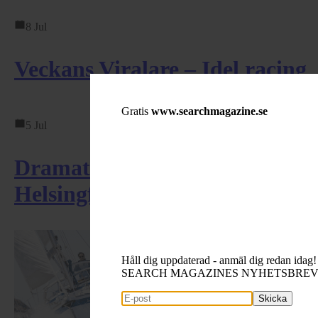
8 Jul
Veckans Viralare – Idel racing
Gratis
www.searchmagazine.se
5 Jul
Dramatisk EM-final i
Helsingfors – svensk ...
Håll dig uppdaterad - anmäl dig redan idag!
SEARCH MAGAZINES NYHETSBRE
Skicka