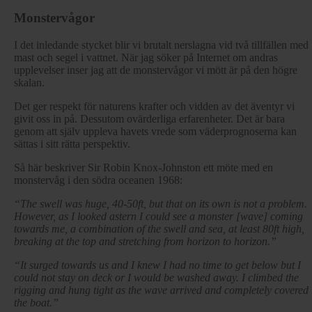
Monstervågor
I det inledande stycket blir vi brutalt nerslagna vid två tillfällen med
mast och segel i vattnet. När jag söker på Internet om andras
upplevelser inser jag att de monstervågor vi mött är på den högre
skalan.
Det ger respekt för naturens krafter och vidden av det äventyr vi
givit oss in på. Dessutom ovärderliga erfarenheter. Det är bara
genom att själv uppleva havets vrede som väderprognoserna kan
sättas i sitt rätta perspektiv.
Så här beskriver Sir Robin Knox-Johnston ett möte med en
monstervåg i den södra oceanen 1968:
“The swell was huge, 40-50ft, but that on its own is not a problem.
However, as I looked astern I could see a monster [wave] coming
towards me, a combination of the swell and sea, at least 80ft high,
breaking at the top and stretching from horizon to horizon.”
“It surged towards us and I knew I had no time to get below but I
could not stay on deck or I would be washed away. I climbed the
rigging and hung tight as the wave arrived and completely covered
the boat.”