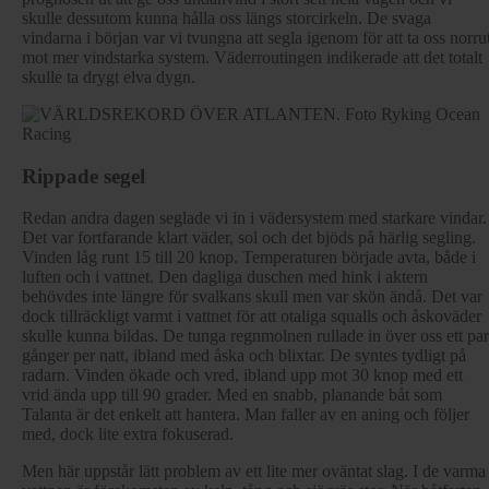
skulle dessutom kunna hålla oss längs storcirkeln. De svaga
vindarna i början var vi tvungna att segla igenom för att ta oss norru
mot mer vindstarka system. Väderroutingen indikerade att det totalt
skulle ta drygt elva dygn.
Rippade segel
Redan andra dagen seglade vi in i vädersystem med starkare vindar.
Det var fortfarande klart väder, sol och det bjöds på härlig segling.
Vinden låg runt 15 till 20 knop. Temperaturen började avta, både i
luften och i vattnet. Den dagliga duschen med hink i aktern
behövdes inte längre för svalkans skull men var skön ändå. Det var
dock tillräckligt varmt i vattnet för att otaliga squalls och åskoväder
skulle kunna bildas. De tunga regnmolnen rullade in över oss ett par
gånger per natt, ibland med åska och blixtar. De syntes tydligt på
radarn. Vinden ökade och vred, ibland upp mot 30 knop med ett
vrid ända upp till 90 grader. Med en snabb, planande båt som
Talanta är det enkelt att hantera. Man faller av en aning och följer
med, dock lite extra fokuserad.
Men här uppstår lätt problem av ett lite mer oväntat slag. I de varma