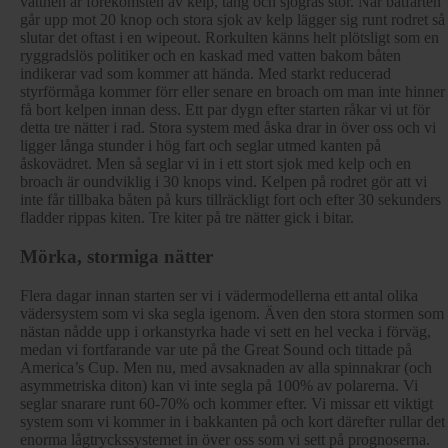
vattnen är förekomsten av kelp, tång och sjögräs stor. När båtfarten
går upp mot 20 knop och stora sjok av kelp lägger sig runt rodret så
slutar det oftast i en wipeout. Rorkulten känns helt plötsligt som en
ryggradslös politiker och en kaskad med vatten bakom båten
indikerar vad som kommer att hända. Med starkt reducerad
styrförmåga kommer förr eller senare en broach om man inte hinner
få bort kelpen innan dess. Ett par dygn efter starten råkar vi ut för
detta tre nätter i rad. Stora system med åska drar in över oss och vi
ligger långa stunder i hög fart och seglar utmed kanten på
åskovädret. Men så seglar vi in i ett stort sjok med kelp och en
broach är oundviklig i 30 knops vind. Kelpen på rodret gör att vi
inte får tillbaka båten på kurs tillräckligt fort och efter 30 sekunders
fladder rippas kiten. Tre kiter på tre nätter gick i bitar.
Mörka, stormiga nätter
Flera dagar innan starten ser vi i vädermodellerna ett antal olika
vädersystem som vi ska segla igenom. Även den stora stormen som
nästan nådde upp i orkanstyrka hade vi sett en hel vecka i förväg,
medan vi fortfarande var ute på the Great Sound och tittade på
America’s Cup. Men nu, med avsaknaden av alla spinnakrar (och
asymmetriska diton) kan vi inte segla på 100% av polarerna. Vi
seglar snarare runt 60-70% och kommer efter. Vi missar ett viktigt
system som vi kommer in i bakkanten på och kort därefter rullar det
enorma lågtryckssystemet in över oss som vi sett på prognoserna.