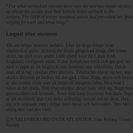
“For what seemed an eternity there was me and two masts sticking
up above the ocean, and then Suhaili bounced back to the
surface. The 600ft of warps streamed astern had prevented her from
surging forward and broaching.”
Lugnet efter stormen
Till slut börjar stormen bedarra. Efter tre dygn börjar vi se
vindstyrkor under 30 knop för första gången på länge. Det känns
skönt, nu med strax under 1300 sjömil kvar till Lands End,
Englands västligaste udde. Vi har fortsatt bra tryck och gör god fart
men vi jagas av ett högtryck som kommer upp söderifrån. Det är
dags att ta tag i oredan efter stormen. Talanta har klarat sig bra, inga
skador förutom att focken till slut gick i bitar. Rigg, skrov och besla
är alla intakta sånär som på höljet till trinquett-fallet. Men inne i
båten är det oreda. Två reservdunkar diesel hade slitit sig, flugit tvär
genom båten och krossats. Även min dator (nummer två) hade flugi
ur sitt skyddade läge i en ficka ordentligt fastsatt vid ett skott. Den
låg och simmade runt i sörjan med diesel och havsvatten. Den blev
aldrig mer vad den varit.