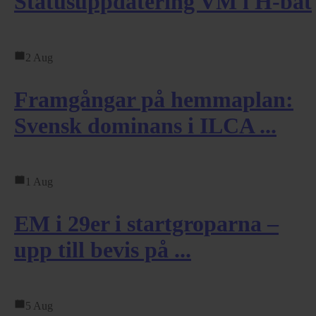
Statusuppdatering VM i H-båt
2 Aug
Framgångar på hemmaplan:
Svensk dominans i ILCA ...
1 Aug
EM i 29er i startgroparna –
upp till bevis på ...
5 Aug