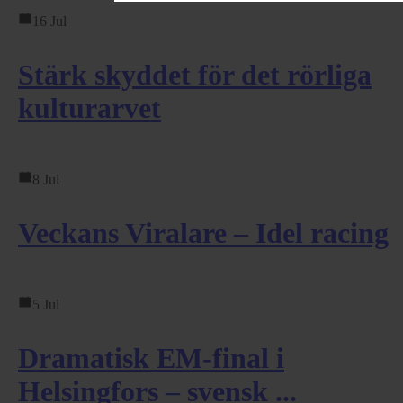
16 Jul
Stärk skyddet för det rörliga
kulturarvet
8 Jul
Veckans Viralare – Idel racing
5 Jul
Dramatisk EM-final i
Helsingfors – svensk ...