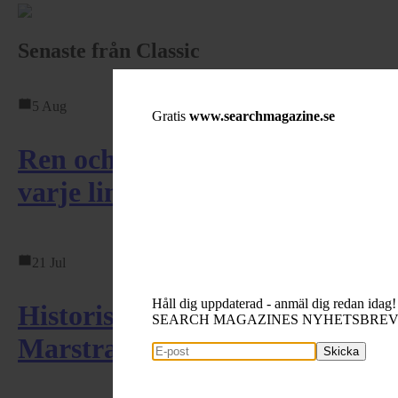
Senaste från Classic
5 Aug
Gratis
www.searchmagazine.se
Ren och avskalad design där
varje linje har ett ...
21 Jul
Håll dig uppdaterad - anmäl dig redan idag!
Historiska tolvor samlas i
SEARCH MAGAZINES NYHETSBRE
Marstrand för VM – ...
Skicka