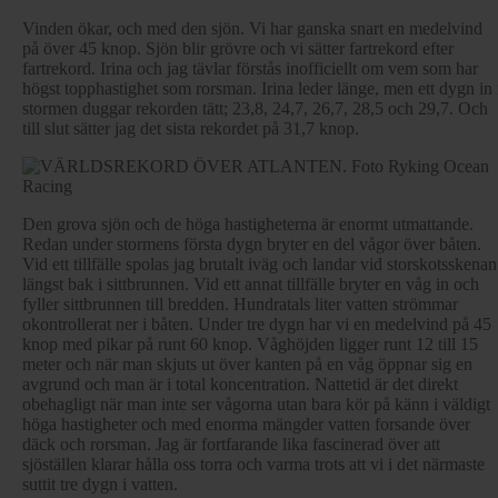
Vinden ökar, och med den sjön. Vi har ganska snart en medelvind
på över 45 knop. Sjön blir grövre och vi sätter fartrekord efter
fartrekord. Irina och jag tävlar förstås inofficiellt om vem som har
högst topphastighet som rorsman. Irina leder länge, men ett dygn in 
stormen duggar rekorden tätt; 23,8, 24,7, 26,7, 28,5 och 29,7. Och
till slut sätter jag det sista rekordet på 31,7 knop.
Den grova sjön och de höga hastigheterna är enormt utmattande.
Redan under stormens första dygn bryter en del vågor över båten.
Vid ett tillfälle spolas jag brutalt iväg och landar vid storskotsskenan
längst bak i sittbrunnen. Vid ett annat tillfälle bryter en våg in och
fyller sittbrunnen till bredden. Hundratals liter vatten strömmar
okontrollerat ner i båten. Under tre dygn har vi en medelvind på 45
knop med pikar på runt 60 knop. Våghöjden ligger runt 12 till 15
meter och när man skjuts ut över kanten på en våg öppnar sig en
avgrund och man är i total koncentration. Nattetid är det direkt
obehagligt när man inte ser vågorna utan bara kör på känn i väldigt
höga hastigheter och med enorma mängder vatten forsande över
däck och rorsman. Jag är fortfarande lika fascinerad över att
sjöställen klarar hålla oss torra och varma trots att vi i det närmaste
suttit tre dygn i vatten.