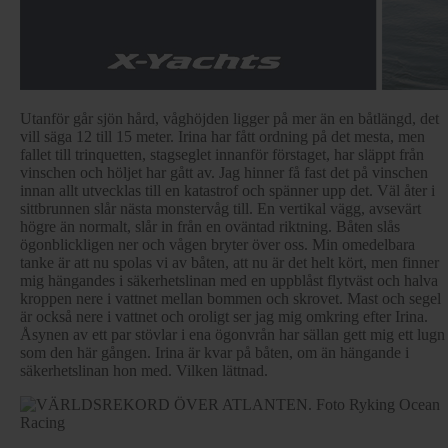
Utanför går sjön hård, våghöjden ligger på mer än en båtlängd, det
vill säga 12 till 15 meter. Irina har fått ordning på det mesta, men
fallet till trinquetten, stagseglet innanför förstaget, har släppt från
vinschen och höljet har gått av. Jag hinner få fast det på vinschen
innan allt utvecklas till en katastrof och spänner upp det. Väl åter i
sittbrunnen slår nästa monstervåg till. En vertikal vägg, avsevärt
högre än normalt, slår in från en oväntad riktning. Båten slås
ögonblickligen ner och vågen bryter över oss. Min omedelbara
tanke är att nu spolas vi av båten, att nu är det helt kört, men finner
mig hängandes i säkerhetslinan med en uppblåst flytväst och halva
kroppen nere i vattnet mellan bommen och skrovet. Mast och segel
är också nere i vattnet och oroligt ser jag mig omkring efter Irina.
Åsynen av ett par stövlar i ena ögonvrån har sällan gett mig ett lugn
som den här gången. Irina är kvar på båten, om än hängande i
säkerhetslinan hon med. Vilken lättnad.