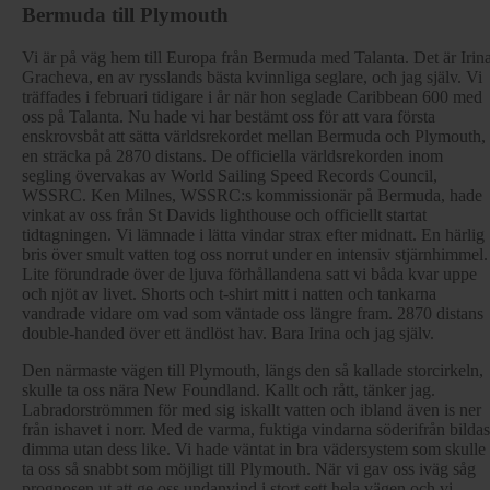
Bermuda till Plymouth
Vi är på väg hem till Europa från Bermuda med Talanta. Det är Irin
Gracheva, en av rysslands bästa kvinnliga seglare, och jag själv. Vi
träffades i februari tidigare i år när hon seglade Caribbean 600 med
oss på Talanta. Nu hade vi har bestämt oss för att vara första
enskrovsbåt att sätta världsrekordet mellan Bermuda och Plymouth,
en sträcka på 2870 distans. De officiella världsrekorden inom
segling övervakas av World Sailing Speed Records Council,
WSSRC. Ken Milnes, WSSRC:s kommissionär på Bermuda, hade
vinkat av oss från St Davids lighthouse och officiellt startat
tidtagningen. Vi lämnade i lätta vindar strax efter midnatt. En härlig
bris över smult vatten tog oss norrut under en intensiv stjärnhimmel.
Lite förundrade över de ljuva förhållandena satt vi båda kvar uppe
och njöt av livet. Shorts och t-shirt mitt i natten och tankarna
vandrade vidare om vad som väntade oss längre fram. 2870 distans
double-handed över ett ändlöst hav. Bara Irina och jag själv.
Den närmaste vägen till Plymouth, längs den så kallade storcirkeln,
skulle ta oss nära New Foundland. Kallt och rått, tänker jag.
Labradorströmmen för med sig iskallt vatten och ibland även is ner
från ishavet i norr. Med de varma, fuktiga vindarna söderifrån bildas
dimma utan dess like. Vi hade väntat in bra vädersystem som skulle
ta oss så snabbt som möjligt till Plymouth. När vi gav oss iväg såg
prognosen ut att ge oss undanvind i stort sett hela vägen och vi