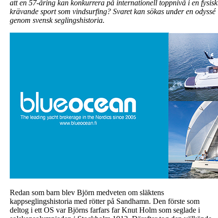
att en 57-åring kan konkurrera på internationell toppnivå i en fysisk
krävande sport som vindsurfing? Svaret kan sökas under en odyssé
genom svensk seglingshistoria.
Redan som barn blev Björn medveten om släktens
kappseglingshistoria med rötter på Sandhamn. Den förste som
deltog i ett OS var Björns farfars far Knut Holm som seglade i