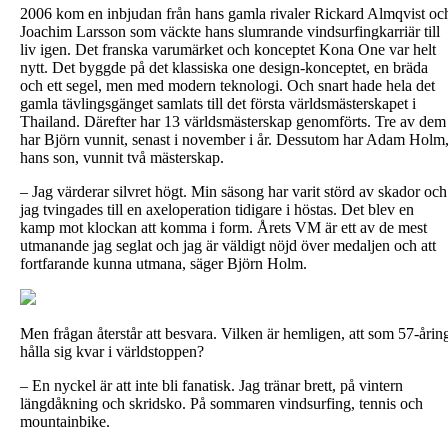
2006 kom en inbjudan från hans gamla rivaler Rickard Almqvist oc
Joachim Larsson som väckte hans slumrande vindsurfingkarriär till
liv igen. Det franska varumärket och konceptet Kona One var helt
nytt. Det byggde på det klassiska one design-konceptet, en bräda
och ett segel, men med modern teknologi. Och snart hade hela det
gamla tävlingsgänget samlats till det första världsmästerskapet i
Thailand. Därefter har 13 världsmästerskap genomförts. Tre av dem
har Björn vunnit, senast i november i år. Dessutom har Adam Holm
hans son, vunnit två mästerskap.
– Jag värderar silvret högt. Min säsong har varit störd av skador och
jag tvingades till en axeloperation tidigare i höstas. Det blev en
kamp mot klockan att komma i form. Årets VM är ett av de mest
utmanande jag seglat och jag är väldigt nöjd över medaljen och att
fortfarande kunna utmana, säger Björn Holm.
Men frågan återstår att besvara. Vilken är hemligen, att som 57-årin
hålla sig kvar i världstoppen?
– En nyckel är att inte bli fanatisk. Jag tränar brett, på vintern
längdåkning och skridsko. På sommaren vindsurfing, tennis och
mountainbike.