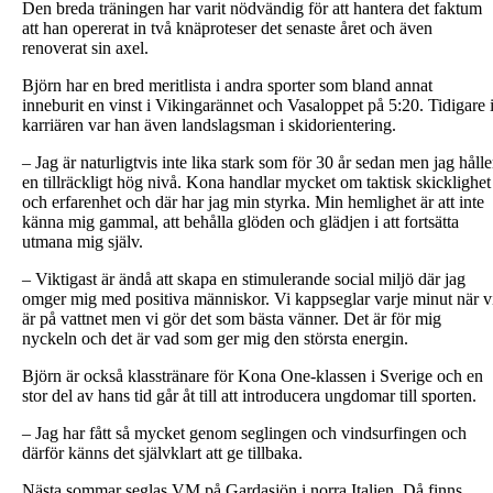
Den breda träningen har varit nödvändig för att hantera det faktum
att han opererat in två knäproteser det senaste året och även
renoverat sin axel.
Björn har en bred meritlista i andra sporter som bland annat
inneburit en vinst i Vikingarännet och Vasaloppet på 5:20. Tidigare 
karriären var han även landslagsman i skidorientering.
– Jag är naturligtvis inte lika stark som för 30 år sedan men jag hålle
en tillräckligt hög nivå. Kona handlar mycket om taktisk skicklighet
och erfarenhet och där har jag min styrka. Min hemlighet är att inte
känna mig gammal, att behålla glöden och glädjen i att fortsätta
utmana mig själv.
– Viktigast är ändå att skapa en stimulerande social miljö där jag
omger mig med positiva människor. Vi kappseglar varje minut när v
är på vattnet men vi gör det som bästa vänner. Det är för mig
nyckeln och det är vad som ger mig den största energin.
Björn är också klasstränare för Kona One-klassen i Sverige och en
stor del av hans tid går åt till att introducera ungdomar till sporten.
– Jag har fått så mycket genom seglingen och vindsurfingen och
därför känns det självklart att ge tillbaka.
Nästa sommar seglas VM på Gardasjön i norra Italien. Då finns