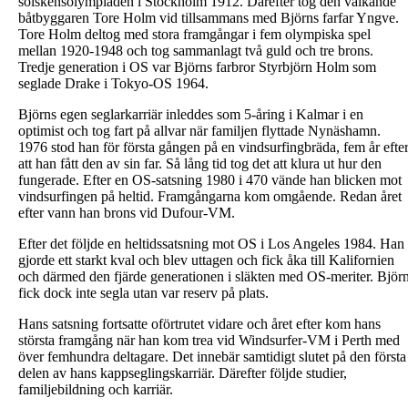
solskensolympiaden i Stockholm 1912. Därefter tog den välkände
båtbyggaren Tore Holm vid tillsammans med Björns farfar Yngve.
Tore Holm deltog med stora framgångar i fem olympiska spel
mellan 1920-1948 och tog sammanlagt två guld och tre brons.
Tredje generation i OS var Björns farbror Styrbjörn Holm som
seglade Drake i Tokyo-OS 1964.
Björns egen seglarkarriär inleddes som 5-åring i Kalmar i en
optimist och tog fart på allvar när familjen flyttade Nynäshamn.
1976 stod han för första gången på en vindsurfingbräda, fem år efte
att han fått den av sin far. Så lång tid tog det att klura ut hur den
fungerade. Efter en OS-satsning 1980 i 470 vände han blicken mot
vindsurfingen på heltid. Framgångarna kom omgående. Redan året
efter vann han brons vid Dufour-VM.
Efter det följde en heltidssatsning mot OS i Los Angeles 1984. Han
gjorde ett starkt kval och blev uttagen och fick åka till Kalifornien
och därmed den fjärde generationen i släkten med OS-meriter. Björ
fick dock inte segla utan var reserv på plats.
Hans satsning fortsatte oförtrutet vidare och året efter kom hans
största framgång när han kom trea vid Windsurfer-VM i Perth med
över femhundra deltagare. Det innebär samtidigt slutet på den första
delen av hans kappseglingskarriär. Därefter följde studier,
familjebildning och karriär.