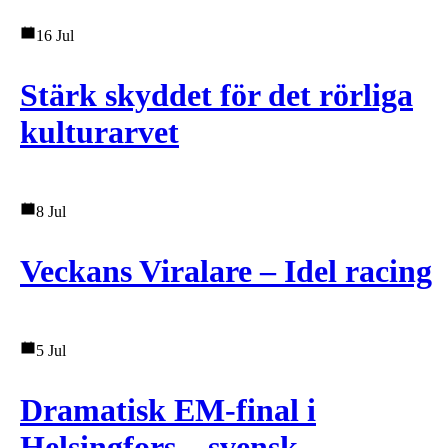
16 Jul
Stärk skyddet för det rörliga
kulturarvet
8 Jul
Veckans Viralare – Idel racing
5 Jul
Dramatisk EM-final i
Helsingfors – svensk ...